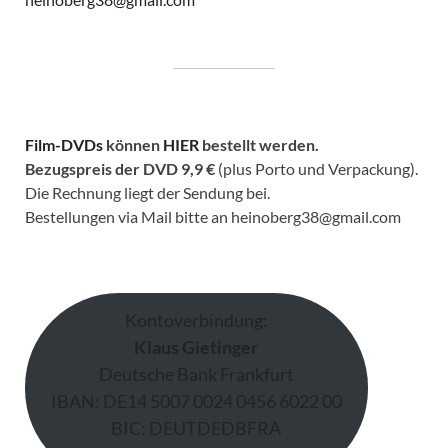
Film-DVDs
können
HIER
bestellt werden.
Bezugspreis der DVD
9,9 €
(plus Porto und Verpackung).
Die Rechnung liegt der Sendung bei.
Bestellungen via Mail bitte an heinoberg38@gmail.com
Kontoverbindung:
Klaus Gietinger
Deutsche Bank Frankfurt
IBAN: DE14 5007 0024 0456 6022 00
BIC: DEUTDEDBFRA