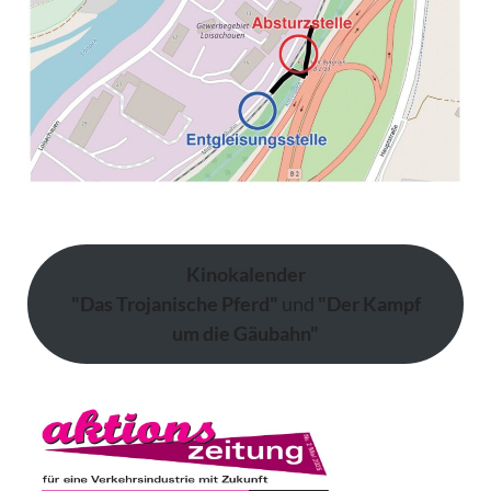
Kinokalender
"Das Trojanische Pferd"
und
"Der Kampf
um die Gäubahn"