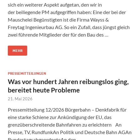
sich ein weiterer Aspekt aufgetan, den wir in
der beiliegende PM aufgegriffen haben: Eine der bei der
Mauschelei Begünstigten ist die Firma Wayss &
Freytag Ingenieurbau AG. So ein Zufall, dass jüngst gleich
zwei führende Mitglieder der für den Bau des …
MEHR
PRESSEMITTEILUNGEN
Was vor hundert Jahren reibungslos ging,
bereitet heute Probleme
21. Mai 2026
Pressemitteilung 12/2026 Bürgerbahn – Denkfabrik für
eine starke Schiene zur Ankündigung der EU, das
grenzüberschreitende Bahnfahren zu erleichtern An
Presse, TV, RundfunkAn Politik und Deutsche Bahn AGAn
BundestagsabgeordneteAn den