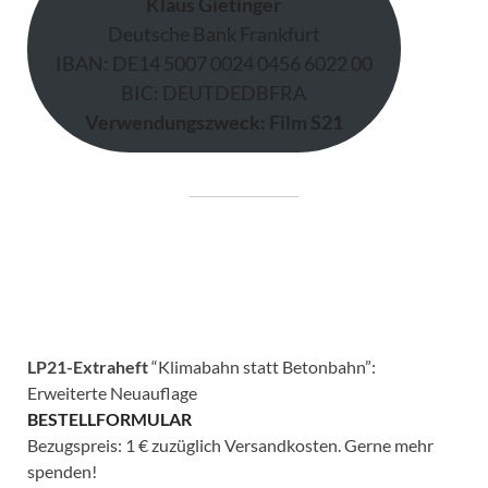
Klaus Gietinger
Deutsche Bank Frankfurt
IBAN: DE14 5007 0024 0456 6022 00
BIC: DEUTDEDBFRA
Verwendungszweck: Film S21
LP21-Extraheft
“Klimabahn statt Betonbahn”:
Erweiterte Neuauflage
BESTELLFORMULAR
Bezugspreis: 1 € zuzüglich Versandkosten. Gerne mehr
spenden!