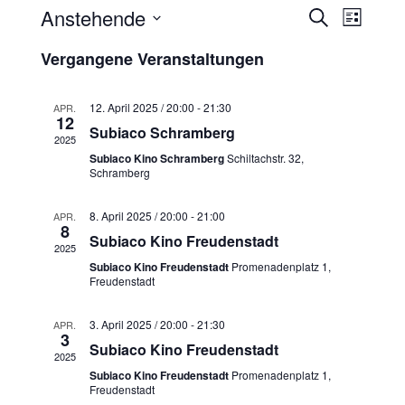
Anstehende
V
V
S
L
U
D
I
e
e
C
Vergangene Veranstaltungen
S
a
H
T
r
E
t
r
E
u
12. April 2025 / 20:00
-
21:30
APR.
a
12
a
m
Subiaco Schramberg
2025
n
w
Subiaco Kino Schramberg
Schiltachstr. 32,
n
ä
Schramberg
s
h
s
t
l
8. April 2025 / 20:00
-
21:00
APR.
8
t
e
Subiaco Kino Freudenstadt
a
2025
n
Subiaco Kino Freudenstadt
Promenadenplatz 1,
a
l
.
Freudenstadt
t
l
3. April 2025 / 20:00
-
21:30
APR.
3
u
t
Subiaco Kino Freudenstadt
2025
n
Subiaco Kino Freudenstadt
Promenadenplatz 1,
u
Freudenstadt