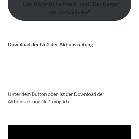
"Das Trojanische Pferd"
und
"Der Kampf
N
um die Gäubahn"
a
v
Download der Nr.2 der Aktionszeitung
i
g
a
t
Unter dem Button oben ist der Download der
i
Aktionszeitung Nr. 1 möglich.
o
n