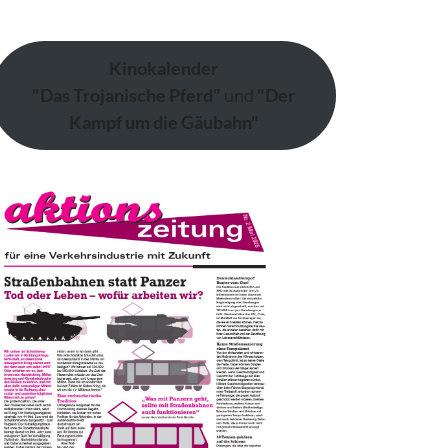
Kinokalender
"Das Trojanische Pferd"
und
"Der
Kampf um die Gäubahn"