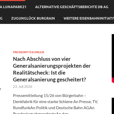
A LUNAPARK21
ALTERNATIVE GESCHÄFTSBERICHTE DB AG
NG
ZUGUNGLÜCK BURGRAIN
WEITERE EISENBAHNINITIAT
PRESSEMITTEILUNGEN
Nach Abschluss von vier
Generalsanierungsprojekten der
Realitätscheck: Ist die
Generalsanierung gescheitert?
23. Juli 2026
e
Pressemitteilung 15/26 von Bürgerbahn –
Denkfabrik für eine starke Schiene An Presse, TV,
RundfunkAn Politik und Deutsche Bahn AGAn
BundestagsabgeordneteAn den