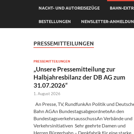
NACHT- UND AUTOREISEZÜGE
BAHN-EXTR
BESTELLUNGEN
NEWSLETTER-ANMELDU
PRESSEMITTEILUNGEN
PRESSEMITTEILUNGEN
„Unsere Pressemitteilung zur
Halbjahresbilanz der DB AG zum
31.07.2026“
1. August 2026
An Presse, TV, RundfunkAn Politik und Deutsch
Bahn AGAn BundestagsabgeordneteAn den
BundestagsverkehrsausschussAn Verbände und
Verkehrsinitiativen Sehr geehrte Damen und
Herren Bürgerbahn – Denkfabrik für eine starke