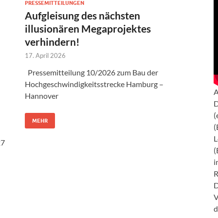
PRESSEMITTEILUNGEN
Aufgleisung des nächsten
illusionären Megaprojektes
verhindern!
17. April 2026
Pressemitteilung 10/2026 zum Bau der
Hochgeschwindigkeitsstrecke Hamburg –
A
Hannover
D
(
MEHR
(
L
27
(
i
R
D
V
d