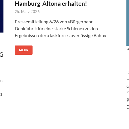
Hamburg-Altona erhalten!
25. März 2026
Pressemitteilung 6/26 von »Bürgerbahn –
Denkfabrik für eine starke Schiene« zu den
Ergebnissen der »Taskforce zuverlässige Bahn«
P
MEHR
AG
D
H
um
G
"
d
P
D
h