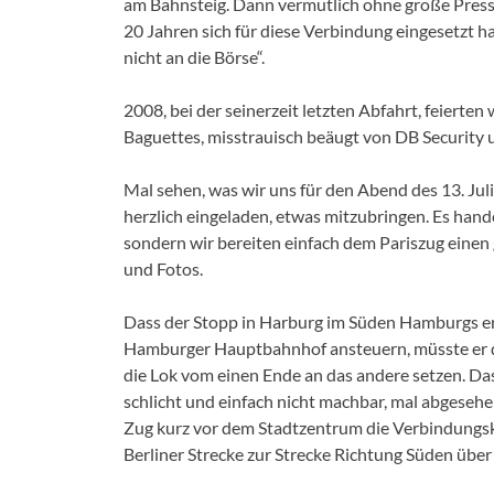
am Bahnsteig. Dann vermutlich ohne große Presse,
20 Jahren sich für diese Verbindung eingesetzt 
nicht an die Börse“.
2008, bei der seinerzeit letzten Abfahrt, feiert
Baguettes, misstrauisch beäugt von DB Security 
Mal sehen, was wir uns für den Abend des 13. Juli
herzlich eingeladen, etwas mitzubringen. Es han
sondern wir bereiten einfach dem Pariszug einen
und Fotos.
Dass der Stopp in Harburg im Süden Hamburgs erf
Hamburger Hauptbahnhof ansteuern, müsste er do
die Lok vom einen Ende an das andere setzen. Da
schlicht und einfach nicht machbar, mal abgeseh
Zug kurz vor dem Stadtzentrum die Verbindungs
Berliner Strecke zur Strecke Richtung Süden über