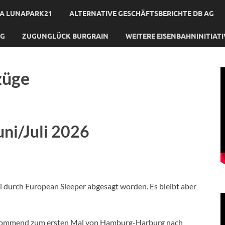
A LUNAPARK21
ALTERNATIVE GESCHÄFTSBERICHTE DB AG
NG
ZUGUNGLÜCK BURGRAIN
WEITERE EISENBAHNINITIAT
züge
ni/Juli 2026
li durch European Sleeper abgesagt worden. Es bleibt aber
n kommend zum ersten Mal von Hamburg-Harburg nach