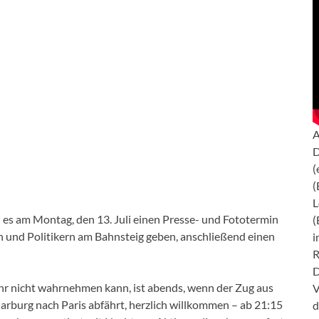
A
D
(
(
L
es am Montag, den 13. Juli einen Presse- und Fototermin
(
 und Politikern am Bahnsteig geben, anschließend einen
i
R
D
hr nicht wahrnehmen kann, ist abends, wenn der Zug aus
V
burg nach Paris abfährt, herzlich willkommen – ab 21:15
d