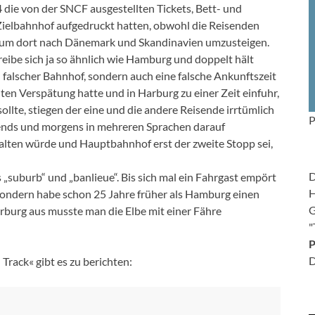
4 die von der SNCF ausgestellten Tickets, Bett- und
Zielbahnhof aufgedruckt hatten, obwohl die Reisenden
, um dort nach Dänemark und Skandinavien umzusteigen.
eibe sich ja so ähnlich wie Hamburg und doppelt hält
n falscher Bahnhof, sondern auch eine falsche Ankunftszeit
en Verspätung hatte und in Harburg zu einer Zeit einfuhr,
ollte, stiegen der eine und die andere Reisende irrtümlich
P
 abends und morgens in mehreren Sprachen darauf
alten würde und Hauptbahnhof erst der zweite Stopp sei,
D
„suburb“ und „banlieue“. Bis sich mal ein Fahrgast empört
H
 sondern habe schon 25 Jahre früher als Hamburg einen
G
burg aus musste man die Elbe mit einer Fähre
"
P
D
ack« gibt es zu berichten: