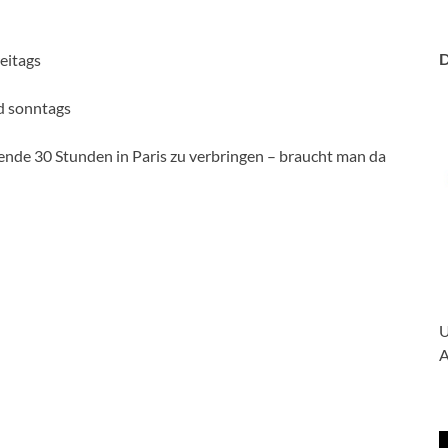
D
eitags
nd sonntags
nde 30 Stunden in Paris zu verbringen – braucht man da
U
A