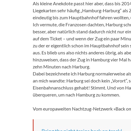
Als kleine Anekdote passt hier aber, dass bis 201
Liegekarten sehr häufig „Hamburg-Harburg“ als 
eindeutig bis zum Hauptbahnhof fahren wollten
Ich vermute, die Franzosen dachten, Harburg schr
besser, aber natürlich stand dadurch nicht nur ei
auf dem Ticket – und wenn der Zug ein paar Minut
zu der er eigentlich schon im Hauptbahnhof sein s
aus. Es blieb uns also nichts anderes übrig, als
hinzuweisen, dass der Zug in Hamburg vier Mal h
zehn Minuten nach Harburg.
Dabei bezeichnete ich Harburg normalerweise als 
an mich wandte: Harburg sei doch kein „Vorort“,
Eisenbahnanschluss gehabt! Stimmt. Und von Har
überqueren, um nach Hamburg zu kommen.
Vom europaweiten Nachtzug-Netzwerk »Back on Tr
Bring the night trains back on track!