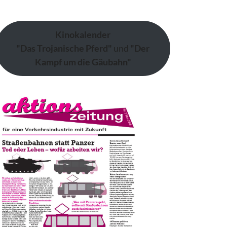
Kinokalender
"Das Trojanische Pferd"
und
"Der
Kampf um die Gäubahn"