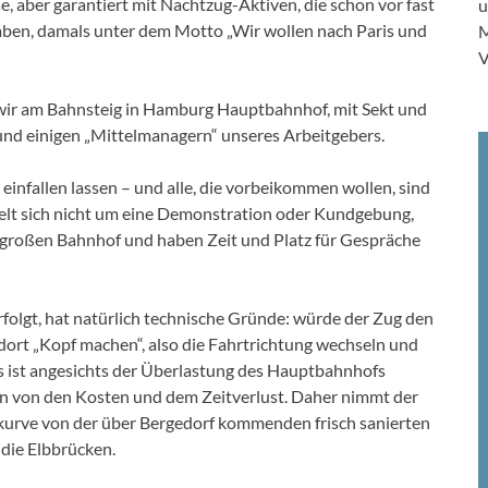
 aber garantiert mit Nachtzug-Aktiven, die schon vor fast
u
haben, damals unter dem Motto „Wir wollen nach Paris und
M
V
en wir am Bahnsteig in Hamburg Hauptbahnhof, mit Sekt und
und einigen „Mittelmanagern“ unseres Arbeitgebers.
 einfallen lassen – und alle, die vorbeikommen wollen, sind
delt sich nicht um eine Demonstration oder Kundgebung,
 großen Bahnhof und haben Zeit und Platz für Gespräche
olgt, hat natürlich technische Gründe: würde der Zug den
rt „Kopf machen“, also die Fahrtrichtung wechseln und
s ist angesichts der Überlastung des Hauptbahnhofs
en von den Kosten und dem Zeitverlust. Daher nimmt der
kurve von der über Bergedorf kommenden frisch sanierten
 die Elbbrücken.