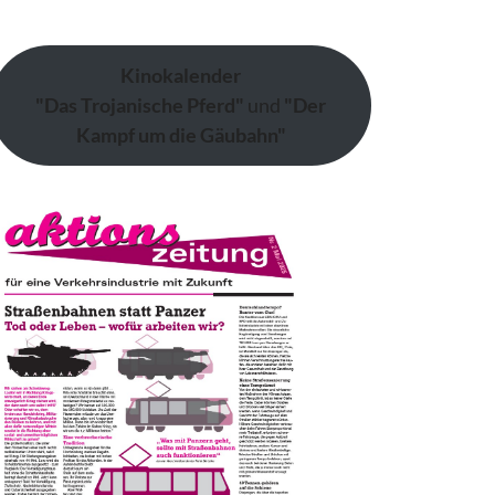
Kinokalender
"Das Trojanische Pferd"
und
"Der
Kampf um die Gäubahn"