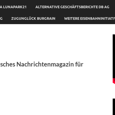
A LUNAPARK21
ALTERNATIVE GESCHÄFTSBERICHTE DB AG
NG
ZUGUNGLÜCK BURGRAIN
WEITERE EISENBAHNINITIAT
isches Nachrichtenmagazin für