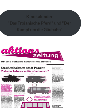
Kinokalender
"Das Trojanische Pferd"
und
"Der
Kampf um die Gäubahn"