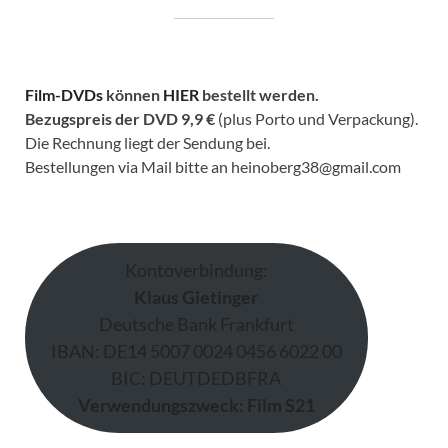
Film-DVDs
können
HIER
bestellt werden.
Bezugspreis der DVD
9,9 €
(plus Porto und Verpackung).
Die Rechnung liegt der Sendung bei.
Bestellungen via Mail bitte an heinoberg38@gmail.com
Kontoverbindung:
Klaus Gietinger
Deutsche Bank Frankfurt
IBAN: DE14 5007 0024 0456 6022 00
BIC: DEUTDEDBFRA
Verwendungszweck: Film S21