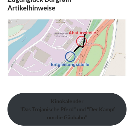
Artikelhinweise
Kinokalender
"Das Trojanische Pferd"
und
"Der Kampf
um die Gäubahn"