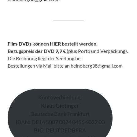
Film-DVDs
können
HIER
bestellt werden.
Bezugspreis der DVD
9,9 €
(plus Porto und Verpackung).
Die Rechnung liegt der Sendung bei.
Bestellungen via Mail bitte an heinoberg38@gmail.com
Kontoverbindung:
Klaus Gietinger
Deutsche Bank Frankfurt
IBAN: DE14 5007 0024 0456 6022 00
BIC: DEUTDEDBFRA