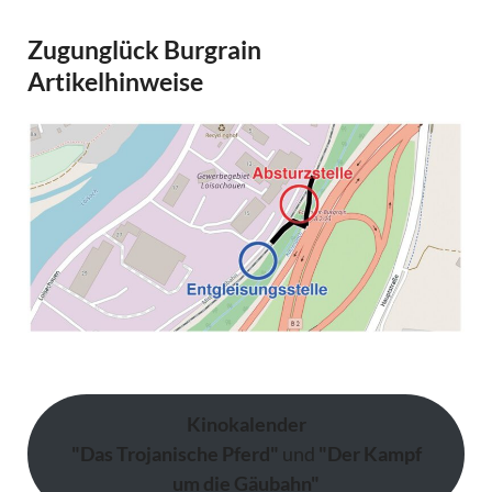
Zugunglück Burgrain
Artikelhinweise
Kinokalender
"Das Trojanische Pferd"
und
"Der Kampf
um die Gäubahn"