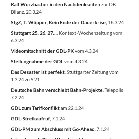
Ralf Wurzbacher in den Nachdenkseiten
zur DB-
Bilanz, 20.3.24
StgZ, T. Wüpper, Kein Ende der Dauerkrise,
18.3.24
Stuttgart 25, 26, 27...
, Kontext-Wochenzeitung vom
6.3.24
Videomitschnitt der GDL-PK
vom 4.3.24
Stellungnahme der GDL
vom 4.3.24
Das Desaster ist perfekt.
Stuttgarter Zeitung vom
1.3.24 zu S 21
Deutsche Bahn verschiebt Bahn-Projekte
, Telepolis
7.2.24
GDL zum Tarifkonflikt
am 22.1.24
GDL-Streikaufruf
, 7.1.24
GDL-PM zum Abschluss mit Go-Ahead
, 7.1.24