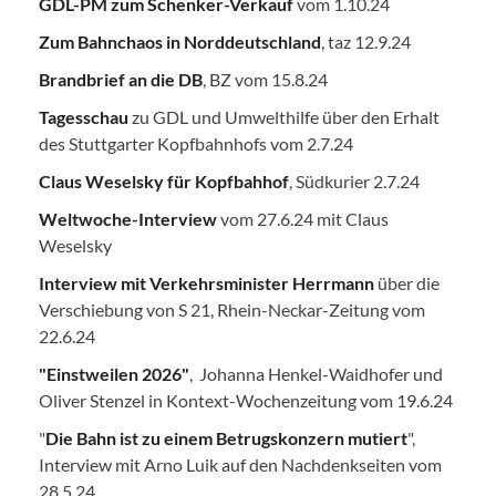
GDL-PM zum Schenker-Verkauf
vom 1.10.24
Zum Bahnchaos in Norddeutschland
, taz 12.9.24
Brandbrief an die DB
, BZ vom 15.8.24
Tagesschau
zu GDL und Umwelthilfe über den Erhalt
des Stuttgarter Kopfbahnhofs vom 2.7.24
Claus Weselsky für Kopfbahhof
, Südkurier 2.7.24
Weltwoche-Interview
vom 27.6.24 mit Claus
Weselsky
Interview mit Verkehrsminister Herrmann
über die
Verschiebung von S 21, Rhein-Neckar-Zeitung vom
22.6.24
"Einstweilen 2026"
, Johanna Henkel-Waidhofer und
Oliver Stenzel in Kontext-Wochenzeitung vom 19.6.24
"
Die Bahn ist zu einem Betrugskonzern mutiert
",
Interview mit Arno Luik auf den Nachdenkseiten vom
28.5.24