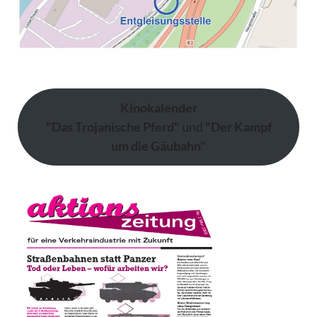
Kinokalender
"Das Trojanische Pferd"
und
"Der Kampf
um die Gäubahn"