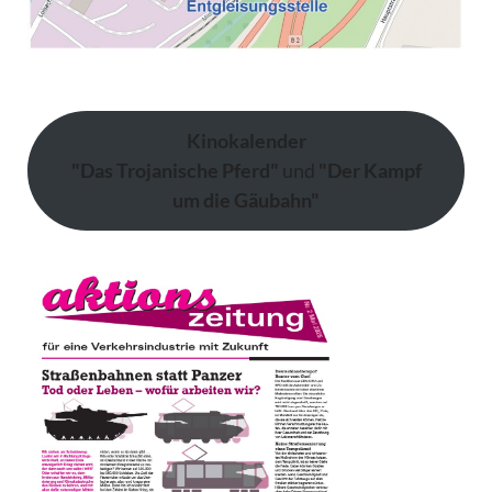
Kinokalender
"Das Trojanische Pferd"
und
"Der Kampf
um die Gäubahn"