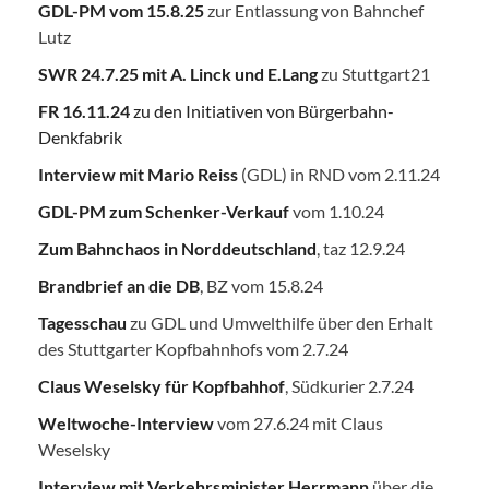
GDL-PM vom 15.8.25
zur Entlassung von Bahnchef
Lutz
SWR 24.7.25
mit A. Linck und E.Lang
zu Stuttgart21
FR 16.11.24
zu den Initiativen von Bürgerbahn-
Denkfabrik
Interview mit Mario Reiss
(GDL) in RND vom 2.11.24
GDL-PM zum Schenker-Verkauf
vom 1.10.24
Zum Bahnchaos in Norddeutschland
, taz 12.9.24
Brandbrief an die DB
, BZ vom 15.8.24
Tagesschau
zu GDL und Umwelthilfe über den Erhalt
des Stuttgarter Kopfbahnhofs vom 2.7.24
Claus Weselsky für Kopfbahhof
, Südkurier 2.7.24
Weltwoche-Interview
vom 27.6.24 mit Claus
Weselsky
Interview mit Verkehrsminister Herrmann
über die