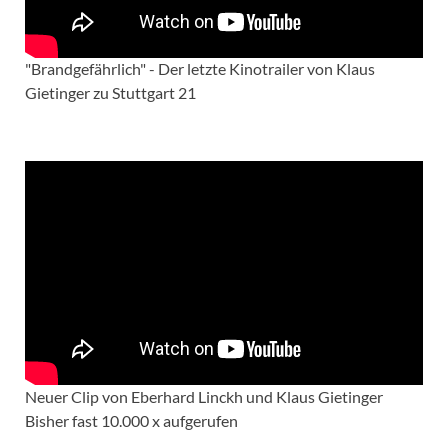
"Brandgefährlich" - Der letzte Kinotrailer von Klaus
Gietinger zu Stuttgart 21
Neuer Clip von Eberhard Linckh und Klaus Gietinger
Bisher fast 10.000 x aufgerufen