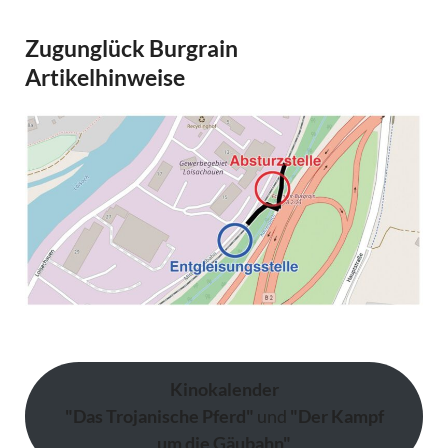
Zugunglück Burgrain
Artikelhinweise
Kinokalender
"Das Trojanische Pferd"
und
"Der Kampf
um die Gäubahn"