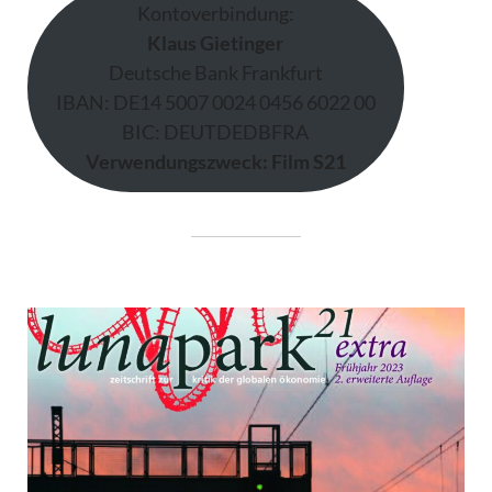
Kontoverbindung:
Klaus Gietinger
Deutsche Bank Frankfurt
IBAN: DE14 5007 0024 0456 6022 00
BIC: DEUTDEDBFRA
Verwendungszweck: Film S21