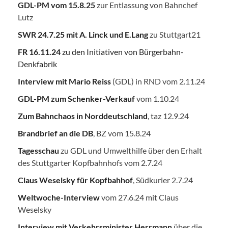
GDL-PM vom 15.8.25
zur Entlassung von Bahnchef
Lutz
SWR 24.7.25
mit A. Linck und E.Lang
zu Stuttgart21
FR 16.11.24
zu den Initiativen von Bürgerbahn-
Denkfabrik
Interview mit Mario Reiss
(GDL) in RND vom 2.11.24
GDL-PM zum Schenker-Verkauf
vom 1.10.24
Zum Bahnchaos in Norddeutschland
, taz 12.9.24
Brandbrief an die DB
, BZ vom 15.8.24
Tagesschau
zu GDL und Umwelthilfe über den Erhalt
des Stuttgarter Kopfbahnhofs vom 2.7.24
Claus Weselsky für Kopfbahhof
, Südkurier 2.7.24
Weltwoche-Interview
vom 27.6.24 mit Claus
Weselsky
Interview mit Verkehrsminister Herrmann
über die