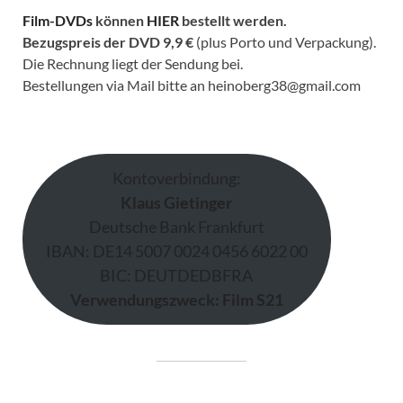
Film-DVDs
können
HIER
bestellt werden.
Bezugspreis der DVD
9,9 €
(plus Porto und Verpackung).
Die Rechnung liegt der Sendung bei.
Bestellungen via Mail bitte an heinoberg38@gmail.com
Kontoverbindung:
Klaus Gietinger
Deutsche Bank Frankfurt
IBAN: DE14 5007 0024 0456 6022 00
BIC: DEUTDEDBFRA
Verwendungszweck: Film S21