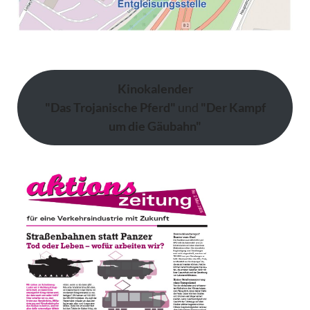
Kinokalender
"Das Trojanische Pferd"
und
"Der Kampf
um die Gäubahn"