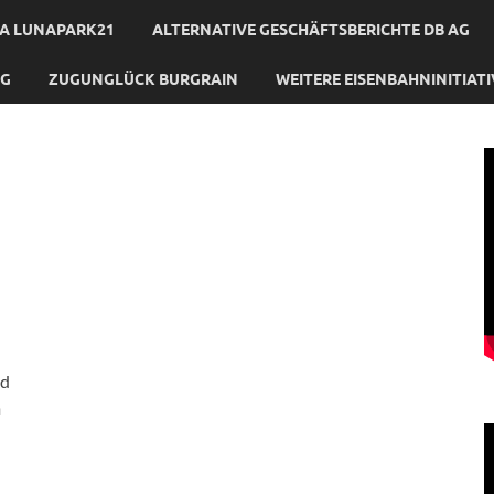
A LUNAPARK21
ALTERNATIVE GESCHÄFTSBERICHTE DB AG
NG
ZUGUNGLÜCK BURGRAIN
WEITERE EISENBAHNINITIAT
nd
m