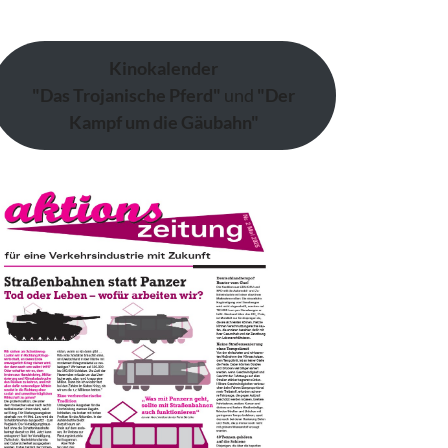
Kinokalender
"Das Trojanische Pferd"
und
"Der
Kampf um die Gäubahn"