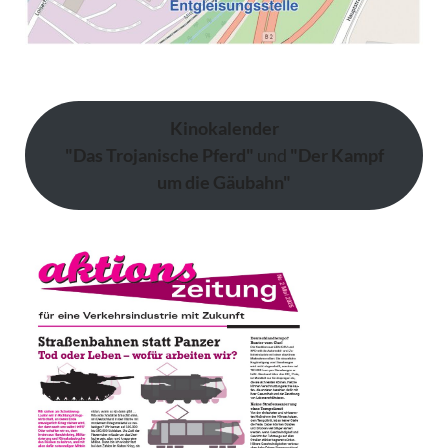
Kinokalender
"Das Trojanische Pferd"
und
"Der Kampf
um die Gäubahn"