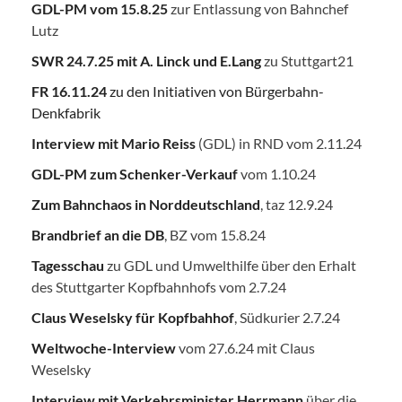
GDL-PM vom 15.8.25
zur Entlassung von Bahnchef
Lutz
SWR 24.7.25
mit A. Linck und E.Lang
zu Stuttgart21
FR 16.11.24
zu den Initiativen von Bürgerbahn-
Denkfabrik
Interview mit Mario Reiss
(GDL) in RND vom 2.11.24
GDL-PM zum Schenker-Verkauf
vom 1.10.24
Zum Bahnchaos in Norddeutschland
, taz 12.9.24
Brandbrief an die DB
, BZ vom 15.8.24
Tagesschau
zu GDL und Umwelthilfe über den Erhalt
des Stuttgarter Kopfbahnhofs vom 2.7.24
Claus Weselsky für Kopfbahhof
, Südkurier 2.7.24
Weltwoche-Interview
vom 27.6.24 mit Claus
Weselsky
Interview mit Verkehrsminister Herrmann
über die