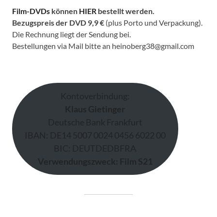
Film-DVDs
können
HIER
bestellt werden.
Bezugspreis der DVD
9,9 €
(plus Porto und Verpackung).
Die Rechnung liegt der Sendung bei.
Bestellungen via Mail bitte an heinoberg38@gmail.com
Kontoverbindung:
Klaus Gietinger
Deutsche Bank Frankfurt
IBAN: DE14 5007 0024 0456 6022 00
BIC: DEUTDEDBFRA
Verwendungszweck: Film S21