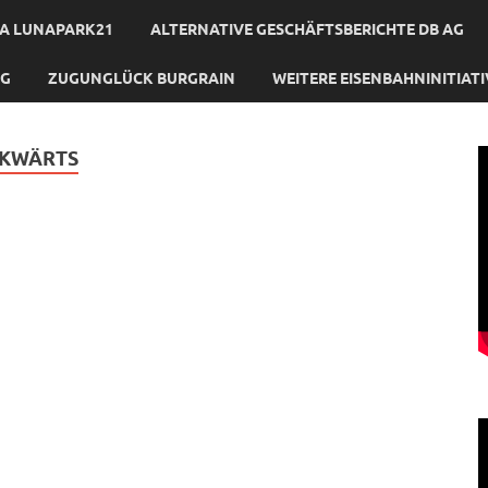
A LUNAPARK21
ALTERNATIVE GESCHÄFTSBERICHTE DB AG
NG
ZUGUNGLÜCK BURGRAIN
WEITERE EISENBAHNINITIAT
CKWÄRTS