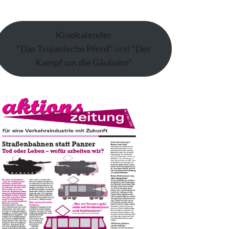
Kinokalender
"Das Trojanische Pferd"
und
"Der
Kampf um die Gäubahn"