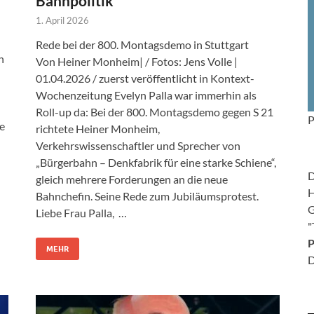
Bahnpolitik
1. April 2026
Rede bei der 800. Montagsdemo in Stuttgart
n
Von Heiner Monheim| / Fotos: Jens Volle |
01.04.2026 / zuerst veröffentlicht in Kontext-
Wochenzeitung Evelyn Palla war immerhin als
Roll-up da: Bei der 800. Montagsdemo gegen S 21
P
e
richtete Heiner Monheim,
Verkehrswissenschaftler und Sprecher von
„Bürgerbahn – Denkfabrik für eine starke Schiene“,
D
gleich mehrere Forderungen an die neue
H
Bahnchefin. Seine Rede zum Jubiläumsprotest.
G
Liebe Frau Palla, …
"
P
MEHR
D