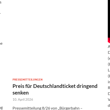
s
r
ne
A
D
(
(
L
(
PRESSEMITTEILUNGEN
i
Preis für Deutschlandticket dringend
R
senken
D
V
10. April 2026
d
ng
Pressemitteilung 8/26 von „Bürgerbahn –