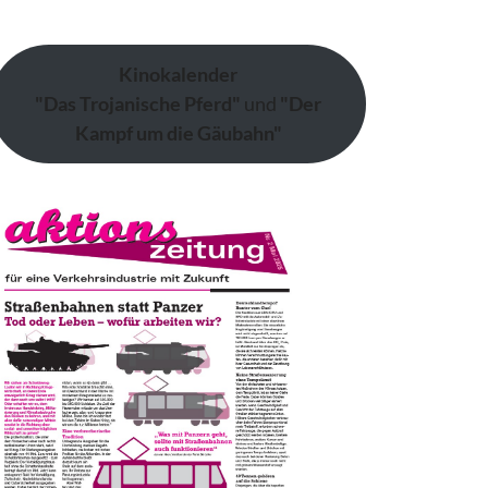
Kinokalender
"Das Trojanische Pferd"
und
"Der
Kampf um die Gäubahn"