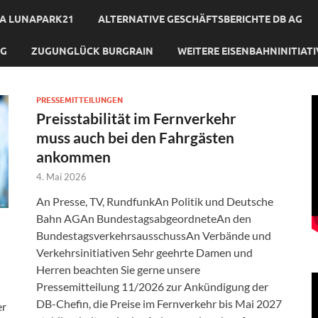
A LUNAPARK21
ALTERNATIVE GESCHÄFTSBERICHTE DB AG
NG
ZUGUNGLÜCK BURGRAIN
WEITERE EISENBAHNINITIAT
PRESSEMITTEILUNGEN
Preisstabilität im Fernverkehr
muss auch bei den Fahrgästen
ankommen
4. Mai 2026
An Presse, TV, RundfunkAn Politik und Deutsche
Bahn AGAn BundestagsabgeordneteAn den
BundestagsverkehrsausschussAn Verbände und
Verkehrsinitiativen Sehr geehrte Damen und
Herren beachten Sie gerne unsere
Pressemitteilung 11/2026 zur Ankündigung der
DB-Chefin, die Preise im Fernverkehr bis Mai 2027
er