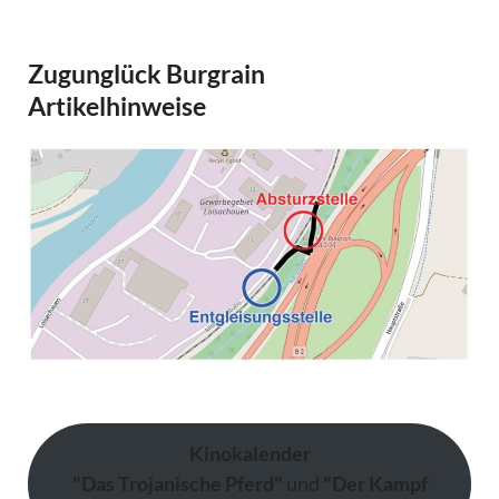
Zugunglück Burgrain
Artikelhinweise
Kinokalender
"Das Trojanische Pferd"
und
"Der Kampf