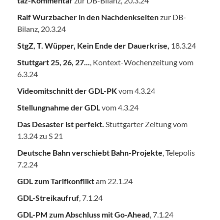
taz-Kommentar
zur DB-Bilanz, 20.3.24
Ralf Wurzbacher in den Nachdenkseiten
zur DB-
Bilanz, 20.3.24
StgZ, T. Wüpper, Kein Ende der Dauerkrise,
18.3.24
Stuttgart 25, 26, 27...
, Kontext-Wochenzeitung vom
6.3.24
Videomitschnitt der GDL-PK
vom 4.3.24
Stellungnahme der GDL
vom 4.3.24
Das Desaster ist perfekt.
Stuttgarter Zeitung vom
1.3.24 zu S 21
Deutsche Bahn verschiebt Bahn-Projekte
, Telepolis
7.2.24
GDL zum Tarifkonflikt
am 22.1.24
GDL-Streikaufruf
, 7.1.24
GDL-PM zum Abschluss mit Go-Ahead
, 7.1.24