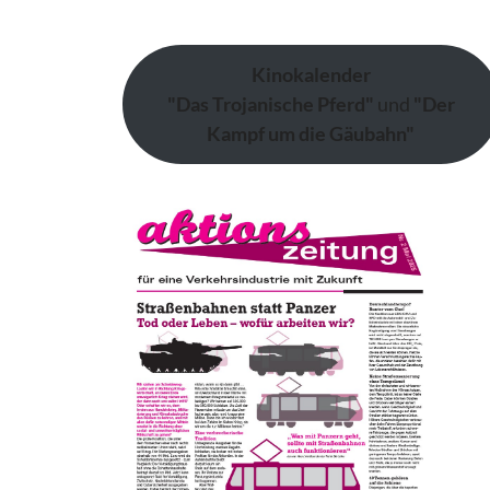
Kinokalender
"Das Trojanische Pferd"
und
"Der
Kampf um die Gäubahn"