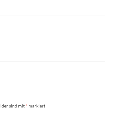
lder sind mit
*
markiert