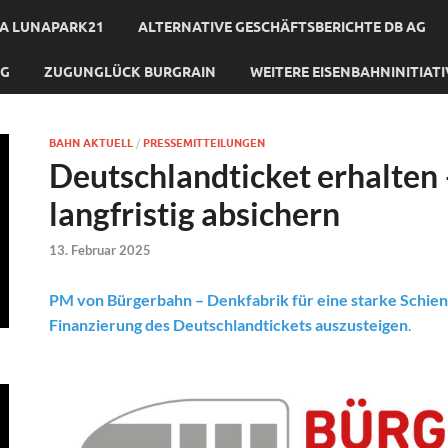
A LUNAPARK21
ALTERNATIVE GESCHÄFTSBERICHTE DB AG
NG
ZUGUNGLÜCK BURGRAIN
WEITERE EISENBAHNINITIAT
BAHN AKTUELL
/
PRESSEMITTEILUNGEN
Deutschlandticket erhalten
langfristig absichern
13. Februar 2025
PM von Bürgerbahn – Denkfabrik für eine starke Schie
Finanzierung des Deutschlandtickets auszusteigen
.