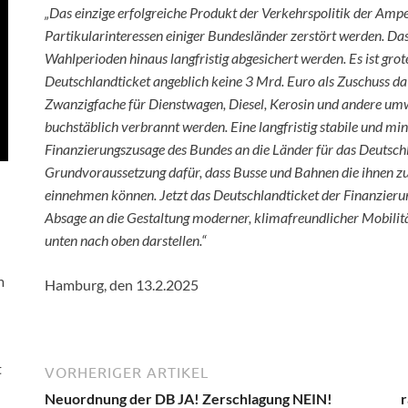
„Das einzige erfolgreiche Produkt der Verkehrspolitik der Ampe
Partikularinteressen einiger Bundesländer zerstört werden. Da
Wahlperioden hinaus langfristig abgesichert werden. Es ist gro
Deutschlandticket angeblich keine 3 Mrd. Euro als Zuschuss da 
Zwanzigfache für Dienstwagen, Diesel, Kerosin und andere um
buchstäblich verbrannt werden. Eine langfristig stabile und mi
Finanzierungszusage des Bundes an die Länder für das Deutschl
Grundvoraussetzung dafür, dass Busse und Bahnen die ihnen 
einnehmen können. Jetzt das Deutschlandticket der Finanzierun
Absage an die Gestaltung moderner, klimafreundlicher Mobilit
unten nach oben darstellen.“
m
Hamburg, den 13.2.2025
t
VORHERIGER ARTIKEL
Neuordnung der DB JA! Zerschlagung NEIN!
r