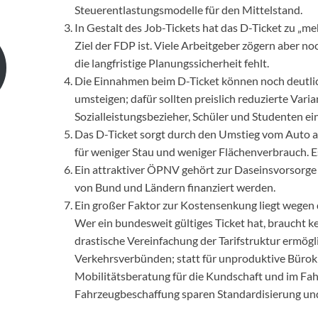
Steuerentlastungsmodelle für den Mittelstand.
In Gestalt des Job-Tickets hat das D-Ticket zu „me
Ziel der FDP ist. Viele Arbeitgeber zögern aber no
die langfristige Planungssicherheit fehlt.
Die Einnahmen beim D-Ticket können noch deutli
umsteigen; dafür sollten preislich reduzierte Vari
Sozialleistungsbezieher, Schüler und Studenten ei
Das D-Ticket sorgt durch den Umstieg vom Auto au
für weniger Stau und weniger Flächenverbrauch. Es
Ein attraktiver ÖPNV gehört zur Daseinsvorsorge
von Bund und Ländern finanziert werden.
Ein großer Faktor zur Kostensenkung liegt wegen d
Wer ein bundesweit gültiges Ticket hat, braucht k
drastische Vereinfachung der Tarifstruktur ermögl
Verkehrsverbünden; statt für unproduktive Bürokr
Mobilitätsberatung für die Kundschaft und im Fah
Fahrzeugbeschaffung sparen Standardisierung und