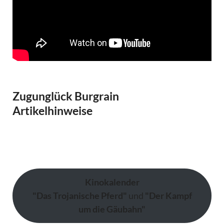
Zugunglück Burgrain
Artikelhinweise
Kinokalender
"Das Trojanische Pferd"
und
"Der Kampf
um die Gäubahn"