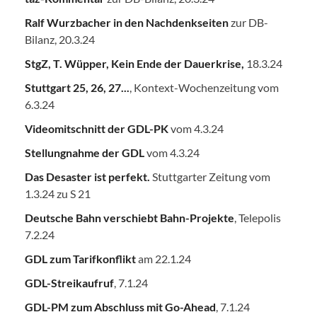
Ralf Wurzbacher in den Nachdenkseiten
zur DB-
Bilanz, 20.3.24
StgZ, T. Wüpper, Kein Ende der Dauerkrise,
18.3.24
Stuttgart 25, 26, 27...
, Kontext-Wochenzeitung vom
6.3.24
Videomitschnitt der GDL-PK
vom 4.3.24
Stellungnahme der GDL
vom 4.3.24
Das Desaster ist perfekt.
Stuttgarter Zeitung vom
1.3.24 zu S 21
Deutsche Bahn verschiebt Bahn-Projekte
, Telepolis
7.2.24
GDL zum Tarifkonflikt
am 22.1.24
GDL-Streikaufruf
, 7.1.24
GDL-PM zum Abschluss mit Go-Ahead
, 7.1.24