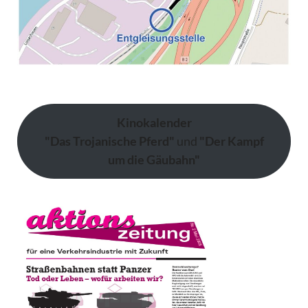
Kinokalender
"Das Trojanische Pferd"
und
"Der Kampf
um die Gäubahn"