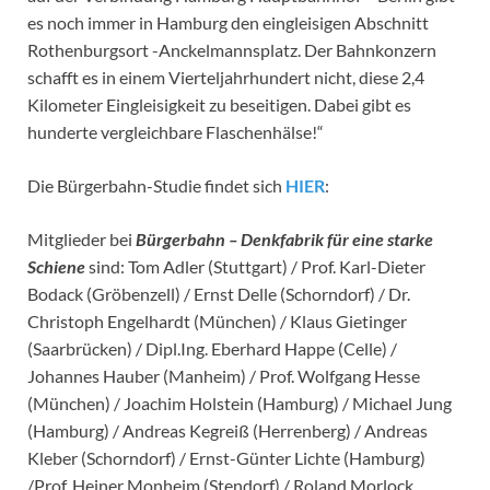
es noch immer in Hamburg den eingleisigen Abschnitt
Rothenburgsort -Anckelmannsplatz. Der Bahnkonzern
schafft es in einem Vierteljahrhundert nicht, diese 2,4
Kilometer Eingleisigkeit zu beseitigen. Dabei gibt es
hunderte vergleichbare Flaschenhälse!“
Die Bürgerbahn-Studie findet sich
HIER
:
Mitglieder bei
Bürgerbahn – Denkfabrik für eine starke
Schiene
sind: Tom Adler (Stuttgart) / Prof. Karl-Dieter
Bodack (Gröbenzell) / Ernst Delle (Schorndorf) / Dr.
Christoph Engelhardt (München) / Klaus Gietinger
(Saarbrücken) / Dipl.Ing. Eberhard Happe (Celle) /
Johannes Hauber (Manheim) / Prof. Wolfgang Hesse
(München) / Joachim Holstein (Hamburg) / Michael Jung
(Hamburg) / Andreas Kegreiß (Herrenberg) / Andreas
Kleber (Schorndorf) / Ernst-Günter Lichte (Hamburg)
/Prof. Heiner Monheim (Stendorf) / Roland Morlock