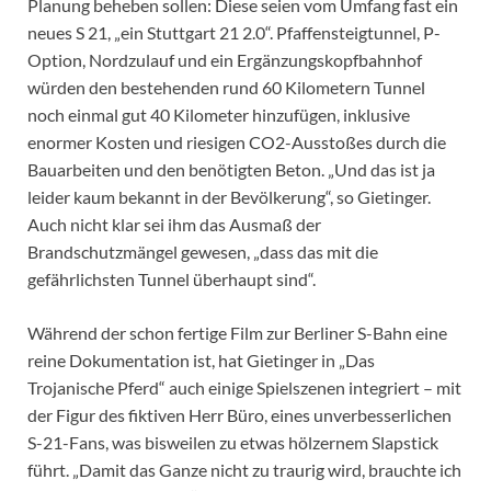
Planung beheben sollen: Diese seien vom Umfang fast ein
neues S 21, „ein Stuttgart 21 2.0“. Pfaffensteigtunnel, P-
Option, Nordzulauf und ein Ergänzungskopfbahnhof
würden den bestehenden rund 60 Kilometern Tunnel
noch einmal gut 40 Kilometer hinzufügen, inklusive
enormer Kosten und riesigen CO2-Ausstoßes durch die
Bauarbeiten und den benötigten Beton. „Und das ist ja
leider kaum bekannt in der Bevölkerung“, so Gietinger.
Auch nicht klar sei ihm das Ausmaß der
Brandschutzmängel gewesen, „dass das mit die
gefährlichsten Tunnel überhaupt sind“.
Während der schon fertige Film zur Berliner S-Bahn eine
reine Dokumentation ist, hat Gietinger in „Das
Trojanische Pferd“ auch einige Spielszenen integriert – mit
der Figur des fiktiven Herr Büro, eines unverbesserlichen
S-21-Fans, was bisweilen zu etwas hölzernem Slapstick
führt. „Damit das Ganze nicht zu traurig wird, brauchte ich