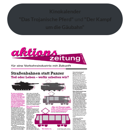
Kinokalender
"Das Trojanische Pferd"
und
"Der Kampf
um die Gäubahn"