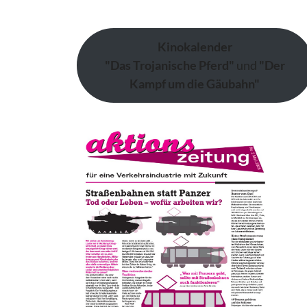
Kinokalender
"Das Trojanische Pferd"
und
"Der
Kampf um die Gäubahn"