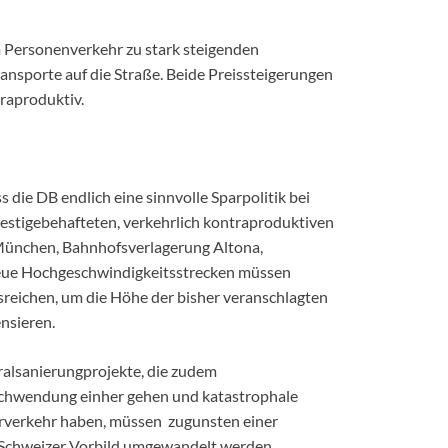
m Personenverkehr zu stark steigenden
nsporte auf die Straße. Beide Preissteigerungen
raproduktiv.
 die DB endlich eine sinnvolle Sparpolitik bei
estigebehafteten, verkehrlich kontraproduktiven
ünchen, Bahnhofsverlagerung Altona,
 neue Hochgeschwindigkeitsstrecken müssen
sreichen, um die Höhe der bisher veranschlagten
nsieren.
ralsanierungprojekte, die zudem
rschwendung einher gehen und katastrophale
erverkehr haben, müssen zugunsten einer
 Schweizer Vorbild umgewandelt werden.