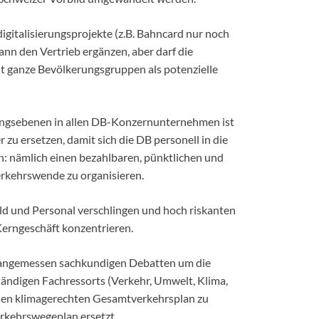
gitalisierungsprojekte (z.B. Bahncard nur noch
 kann den Vertrieb ergänzen, aber darf die
it ganze Bevölkerungsgruppen als potenzielle
ngsebenen in allen DB-Konzernunternehmen ist
 zu ersetzen, damit sich die DB personell in die
n: nämlich einen bezahlbaren, pünktlichen und
erkehrswende zu organisieren.
eld und Personal verschlingen und hoch riskanten
Kerngeschäft konzentrieren.
it angemessen sachkundigen Debatten um die
ändigen Fachressorts (Verkehr, Umwelt, Klima,
nen klimagerechten Gesamtverkehrsplan zu
erkehrswegeplan ersetzt.