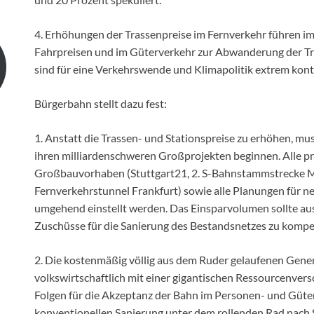
4. Erhöhungen der Trassenpreise im Fernverkehr führen i
Fahrpreisen und im Güterverkehr zur Abwanderung der Tra
sind für eine Verkehrswende und Klimapolitik extrem kont
Bürgerbahn stellt dazu fest:
1. Anstatt die Trassen- und Stationspreise zu erhöhen, muss
ihren milliardenschweren Großprojekten beginnen. Alle pr
Großbauvorhaben (Stuttgart21, 2. S-Bahnstammstrecke M
Fernverkehrstunnel Frankfurt) sowie alle Planungen für
umgehend einstellt werden. Das Einsparvolumen sollte au
Zuschüsse für die Sanierung des Bestandsnetzes zu kompe
2. Die kostenmäßig völlig aus dem Ruder gelaufenen Gene
volkswirtschaftlich mit einer gigantischen Ressourcenve
Folgen für die Akzeptanz der Bahn im Personen- und Güt
konventionellen Sanierung unter dem rollenden Rad nach