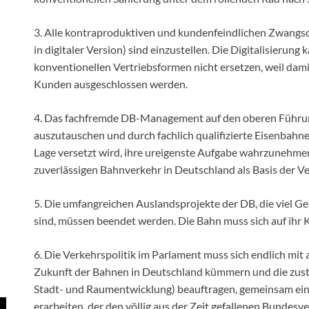
3. Alle kontraproduktiven und kundenfeindlichen Zwangsdi
in digitaler Version) sind einzustellen. Die Digitalisierung
konventionellen Vertriebsformen nicht ersetzen, weil dam
Kunden ausgeschlossen werden.
4. Das fachfremde DB-Management auf den oberen Führu
auszutauschen und durch fachlich qualifizierte Eisenbahner
Lage versetzt wird, ihre ureigenste Aufgabe wahrzunehme
zuverlässigen Bahnverkehr in Deutschland als Basis der V
5. Die umfangreichen Auslandsprojekte der DB, die viel G
sind, müssen beendet werden. Die Bahn muss sich auf ihr 
6. Die Verkehrspolitik im Parlament muss sich endlich m
Zukunft der Bahnen in Deutschland kümmern und die zust
Stadt- und Raumentwicklung) beauftragen, gemeinsam ei
erarbeiten, der den völlig aus der Zeit gefallenen Bundesv