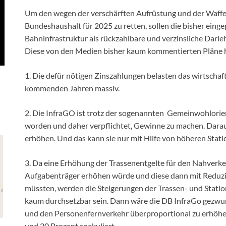
Um den wegen der verschärften Aufrüstung und der Waffen
Bundeshaushalt für 2025 zu retten, sollen die bisher eing
Bahninfrastruktur als rückzahlbare und verzinsliche Dar
Diese von den Medien bisher kaum kommentierten Pläne 
1. Die defür nötigen Zinszahlungen belasten das wirtschaf
kommenden Jahren massiv.
2. Die InfraGO ist trotz der sogenannten Gemeinwohlorien
worden und daher verpflichtet, Gewinne zu machen. Darau
erhöhen. Und das kann sie nur mit Hilfe von höheren Stat
3. Da eine Erhöhung der Trassenentgelte für den Nahverkeh
Aufgabenträger erhöhen würde und diese dann mit Reduzi
müssten, werden die Steigerungen der Trassen- und Statio
kaum durchsetzbar sein. Dann wäre die DB InfraGo gezwun
und den Personenfernverkehr überproportional zu erhöhe
und 20 Prozent spekuliert.