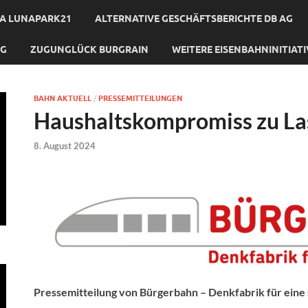
A LUNAPARK21
ALTERNATIVE GESCHÄFTSBERICHTE DB AG
NG
ZUGUNGLÜCK BURGRAIN
WEITERE EISENBAHNINITIAT
BAHN AKTUELL
/
PRESSEMITTEILUNGEN
Haushaltskompromiss zu Las
8. August 2024
Pressemitteilung von Bürgerbahn – Denkfabrik für eine