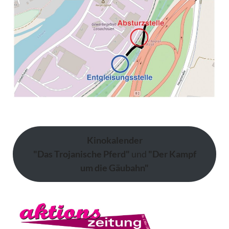
Kinokalender
"Das Trojanische Pferd"
und
"Der Kampf
um die Gäubahn"