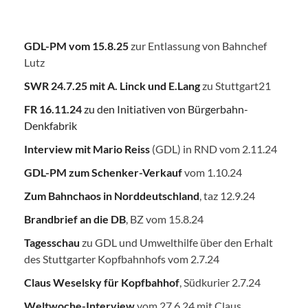
GDL-PM vom 15.8.25
zur Entlassung von Bahnchef
Lutz
SWR 24.7.25
mit A. Linck und E.Lang
zu Stuttgart21
FR 16.11.24
zu den Initiativen von Bürgerbahn-
Denkfabrik
Interview mit Mario Reiss
(GDL) in RND vom 2.11.24
GDL-PM zum Schenker-Verkauf
vom 1.10.24
Zum Bahnchaos in Norddeutschland
, taz 12.9.24
Brandbrief an die DB
, BZ vom 15.8.24
Tagesschau
zu GDL und Umwelthilfe über den Erhalt
des Stuttgarter Kopfbahnhofs vom 2.7.24
Claus Weselsky für Kopfbahhof
, Südkurier 2.7.24
Weltwoche-Interview
vom 27.6.24 mit Claus