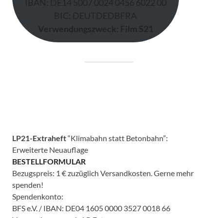
IBAN: DE14 5007 0024 0456 6022 00
BIC: DEUTDEDBFRA
Verwendungszweck: Film S21
LP21-Extraheft
“Klimabahn statt Betonbahn”:
Erweiterte Neuauflage
BESTELLFORMULAR
Bezugspreis: 1 € zuzüglich Versandkosten. Gerne mehr
spenden!
Spendenkonto:
BFS e.V. / IBAN: DE04 1605 0000 3527 0018 66