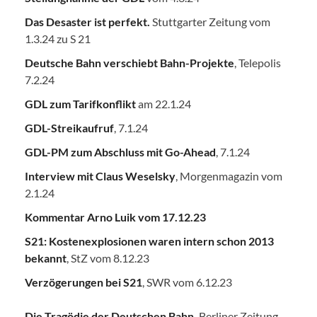
Das Desaster ist perfekt.
Stuttgarter Zeitung vom
1.3.24 zu S 21
Deutsche Bahn verschiebt Bahn-Projekte
, Telepolis
7.2.24
GDL zum Tarifkonflikt
am 22.1.24
GDL-Streikaufruf
, 7.1.24
GDL-PM zum Abschluss mit Go-Ahead
, 7.1.24
Interview mit Claus Weselsky
, Morgenmagazin vom
2.1.24
Kommentar Arno Luik vom 17.12.23
S21: Kostenexplosionen waren intern schon 2013
bekannt
, StZ vom 8.12.23
Verzögerungen bei S21
, SWR vom 6.12.23
Die Tragödie der Deutschen Bahn
,
Berliner Zeitung