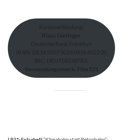
Kontoverbindung:
Klaus Gietinger
Deutsche Bank Frankfurt
IBAN: DE14 5007 0024 0456 6022 00
BIC: DEUTDEDBFRA
Verwendungszweck: Film S21
LP21-Extraheft
“Klimabahn statt Betonbahn”: