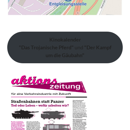
Kinokalender
"Das Trojanische Pferd"
und
"Der Kampf
um die Gäubahn"