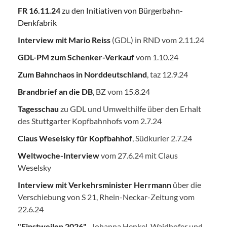
FR 16.11.24
zu den Initiativen von Bürgerbahn-
Denkfabrik
Interview mit Mario Reiss
(GDL) in RND vom 2.11.24
GDL-PM zum Schenker-Verkauf
vom 1.10.24
Zum Bahnchaos in Norddeutschland
, taz 12.9.24
Brandbrief an die DB
, BZ vom 15.8.24
Tagesschau
zu GDL und Umwelthilfe über den Erhalt
des Stuttgarter Kopfbahnhofs vom 2.7.24
Claus Weselsky für Kopfbahhof
, Südkurier 2.7.24
Weltwoche-Interview
vom 27.6.24 mit Claus
Weselsky
Interview mit Verkehrsminister Herrmann
über die
Verschiebung von S 21, Rhein-Neckar-Zeitung vom
22.6.24
"Einstweilen 2026"
, Johanna Henkel-Waidhofer und