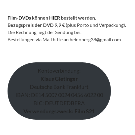
Film-DVDs
können
HIER
bestellt werden.
Bezugspreis der DVD
9,9 €
(plus Porto und Verpackung).
Die Rechnung liegt der Sendung bei.
Bestellungen via Mail bitte an heinoberg38@gmail.com
Kontoverbindung:
Klaus Gietinger
Deutsche Bank Frankfurt
IBAN: DE14 5007 0024 0456 6022 00
BIC: DEUTDEDBFRA
Verwendungszweck: Film S21