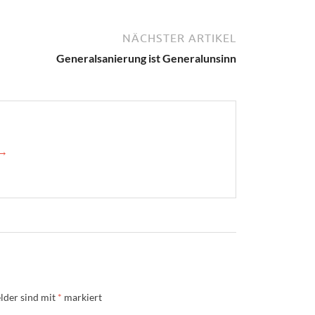
NÄCHSTER ARTIKEL
Generalsanierung ist Generalunsinn
 →
lder sind mit
*
markiert