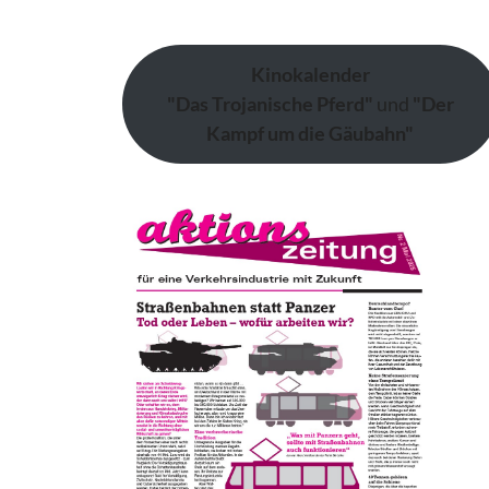
Kinokalender
"Das Trojanische Pferd"
und
"Der
Kampf um die Gäubahn"