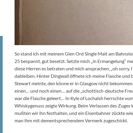
So stand ich mit meinem Glen Ord Single Malt am Bahnsteig
25 bespannt, gut besetzt. Setzte mich „in Ermangelung“ mei
diese Herren es betraten und mich ansprachen, „oh sorry, 
dableiben. Hinter Dingwall öffnete ich meine Flasche und 
Stewart meinte, den könne er in Glasgow nicht bekomme
einen… und noch einen… auf die „schottisch-deutsche Freu
war die Flasche geleert… In Kyle of Lochalsh herrschte vo
Whiskygenuss zeigte Wirkung. Beim Verlassen des Zuges k
mußten wir ihn festhalten, und ein Eisenbahner zückte w
man ihm mit dementsprechendem Vermerk zugeschickt.