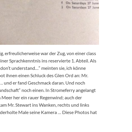
, erfreulicherweise war der Zug, von einer class
ner Sprachkenntnis ins reservierte 1. Abteil. Als
I don’t understand…“ meinten sie, ich könne
bot ihnen einen Schluck des Glen Ord an: Mr.
n… und er fand Geschmack daran. Und noch
ndschaft“ noch einen. In Stromeferry angelangt
m Meer her ein rauer Regenwind; auch der
am Mr. Stewart ins Wanken, rechts und links
iederholte Male seine Kamera … Diese Photos hat