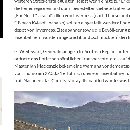
weiteren Streckenstillegungen, selbst wenn einige zur Erke
die Ferienregionen und dünn besiedelten Gebiete traf es b
„Far North“, also nördlich von Inverness (nach Thurso und
GB nach Kyle of Lochalsh) sollten eingestellt werden: Ende 
depot von Inverness. Eisenbahner sowie die Bevölkerung p
Eisenbahnern wurden angebracht und „schmückten“ den Ba
G. W. Stewart, Generalmanager der Scottish Region, unter
ordnete das Entfernen sämtlicher Transparente, etc… auf
Master Ian Mackenzie bekam eine Warnung vor dementsp
von Thurso am 27.08.71 erfuhr ich dies von Eisenbahnern,
traf: Nachdem das County Moray dismantled wurde, was bl