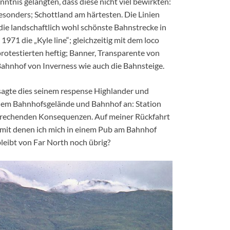
nntnis gelangten, dass diese nicht viel bewirkten:
esonders; Schottland am härtesten. Die Linien
 die landschaftlich wohl schönste Bahnstrecke in
1971 die „Kyle line“; gleichzeitig mit dem loco
rotestierten heftig; Banner, Transparente von
hnhof von Inverness wie auch die Bahnsteige.
sagte dies seinem respense Highlander und
 dem Bahnhofsgelände und Bahnhof an: Station
rechenden Konsequenzen. Auf meiner Rückfahrt
 mit denen ich mich in einem Pub am Bahnhof
eibt von Far North noch übrig?