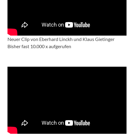
Neuer Clip von Eberhard Linckh und Klaus Gietinger
Bisher fast 10.000 x aufgerufen