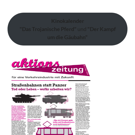
Kinokalender
"Das Trojanische Pferd"
und
"Der Kampf
um die Gäubahn"