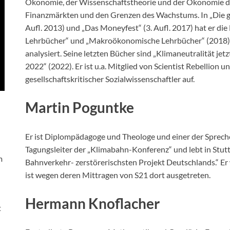
Ökonomie, der Wissenschaftstheorie und der Ökonomie des 
Finanzmärkten und den Grenzen des Wachstums. In „Die gr
Aufl. 2013) und „Das Moneyfest“ (3. Aufl. 2017) hat er di
Lehrbücher“ und „Makroökonomische Lehrbücher“ (2018) 
analysiert. Seine letzten Bücher sind „Klimaneutralität jet
2022“ (2022). Er ist u.a. Mitglied von Scientist Rebellion und
gesellschaftskritischer Sozialwissenschaftler auf.
Martin Poguntke
Er ist Diplompädagoge und Theologe und einer der Sprech
Tagungsleiter der „Klimabahn-Konferenz“ und lebt in Stutt
m
Bahnverkehr- zerstörerischsten Projekt Deutschlands.“ Er
ist wegen deren Mittragen von S21 dort ausgetreten.
Hermann Knoflacher
t