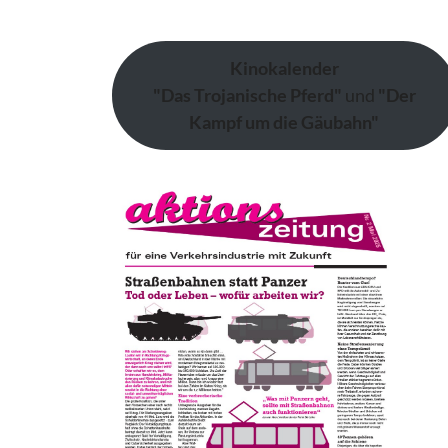
Kinokalender
"Das Trojanische Pferd"
und
"Der
Kampf um die Gäubahn"