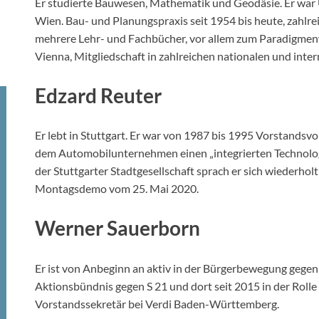
Er studierte Bauwesen, Mathematik und Geodäsie. Er war U
Wien. Bau- und Planungspraxis seit 1954 bis heute, zahlrei
mehrere Lehr- und Fachbücher, vor allem zum Paradigmen
Vienna, Mitgliedschaft in zahlreichen nationalen und inte
Edzard Reuter
Er lebt in Stuttgart. Er war von 1987 bis 1995 Vorstandsv
dem Automobilunternehmen einen „integrierten Technolog
der Stuttgarter Stadtgesellschaft sprach er sich wiederholt
Montagsdemo vom 25. Mai 2020.
Werner Sauerborn
Er ist von Anbeginn an aktiv in der Bürgerbewegung gegen 
Aktionsbündnis gegen S 21 und dort seit 2015 in der Rolle
Vorstandssekretär bei Verdi Baden-Württemberg.