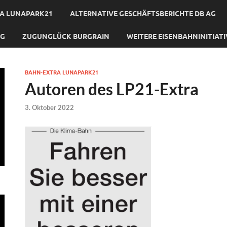
A LUNAPARK21
ALTERNATIVE GESCHÄFTSBERICHTE DB AG
NG
ZUGUNGLÜCK BURGRAIN
WEITERE EISENBAHNINITIAT
BAHN-EXTRA LUNAPARK21
Autoren des LP21-Extra
3. Oktober 2022