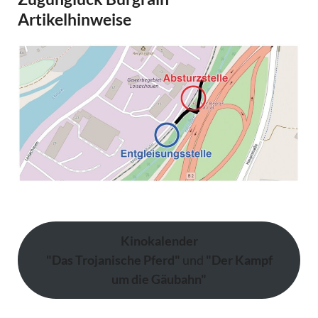
Artikelhinweise
Kinokalender
"Das Trojanische Pferd"
und
"Der Kampf
um die Gäubahn"