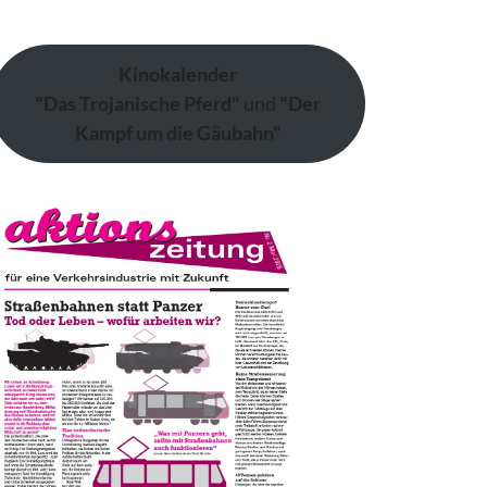
Kinokalender
"Das Trojanische Pferd"
und
"Der
Kampf um die Gäubahn"