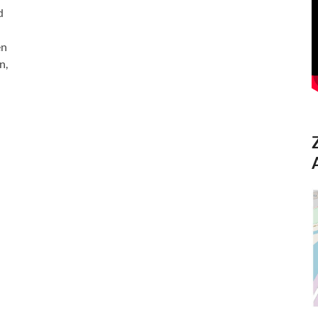
d
en
n,