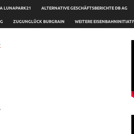
A LUNAPARK21
ALTERNATIVE GESCHÄFTSBERICHTE DB AG
NG
ZUGUNGLÜCK BURGRAIN
WEITERE EISENBAHNINITIAT
G
“