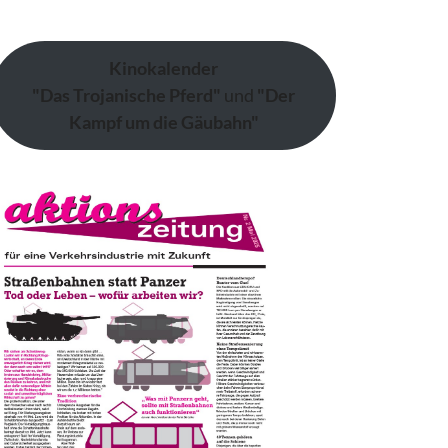
Kinokalender
"Das Trojanische Pferd"
und
"Der
Kampf um die Gäubahn"