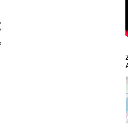
n
er
e
n