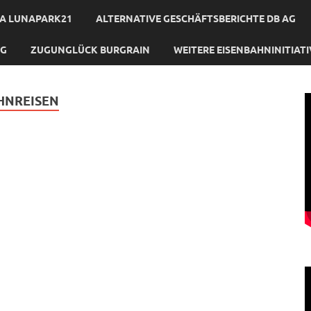
A LUNAPARK21
ALTERNATIVE GESCHÄFTSBERICHTE DB AG
NG
ZUGUNGLÜCK BURGRAIN
WEITERE EISENBAHNINITIAT
HNREISEN