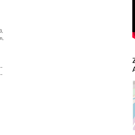
3,
n,
 –
 –