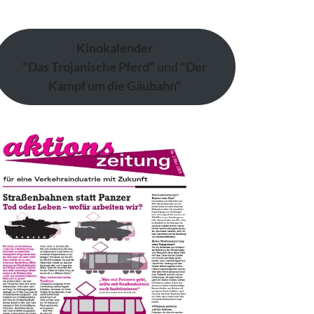
Kinokalender
"Das Trojanische Pferd"
und
"Der
Kampf um die Gäubahn"