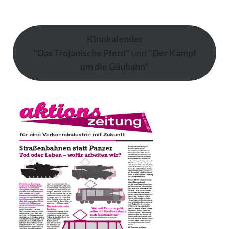
Kinokalender
"Das Trojanische Pferd"
und
"Der Kampf
um die Gäubahn"