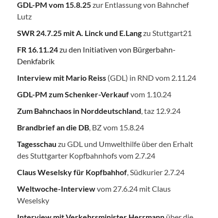
GDL-PM vom 15.8.25
zur Entlassung von Bahnchef
Lutz
SWR 24.7.25
mit A. Linck und E.Lang
zu Stuttgart21
FR 16.11.24
zu den Initiativen von Bürgerbahn-
Denkfabrik
Interview mit Mario Reiss
(GDL) in RND vom 2.11.24
GDL-PM zum Schenker-Verkauf
vom 1.10.24
Zum Bahnchaos in Norddeutschland
, taz 12.9.24
Brandbrief an die DB
, BZ vom 15.8.24
Tagesschau
zu GDL und Umwelthilfe über den Erhalt
des Stuttgarter Kopfbahnhofs vom 2.7.24
Claus Weselsky für Kopfbahhof
, Südkurier 2.7.24
Weltwoche-Interview
vom 27.6.24 mit Claus
Weselsky
Interview mit Verkehrsminister Herrmann
über die