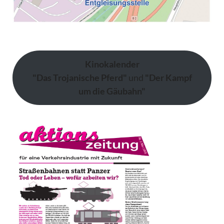
Kinokalender
"Das Trojanische Pferd"
und
"Der Kampf
um die Gäubahn"