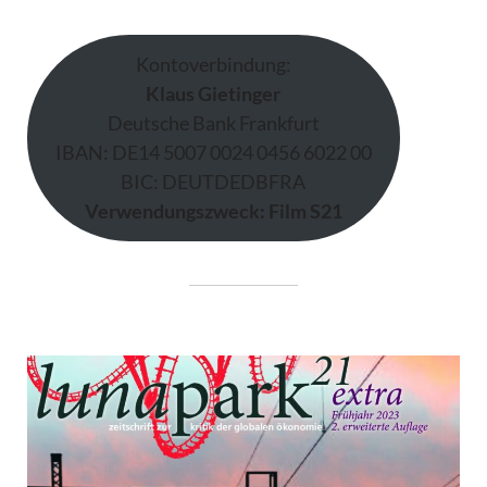
Kontoverbindung:
Klaus Gietinger
Deutsche Bank Frankfurt
IBAN: DE14 5007 0024 0456 6022 00
BIC: DEUTDEDBFRA
Verwendungszweck: Film S21