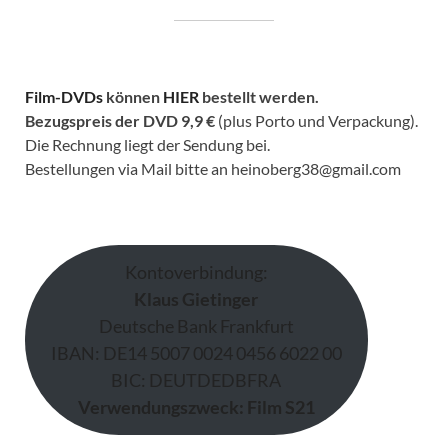
Film-DVDs
können
HIER
bestellt werden.
Bezugspreis der DVD
9,9 €
(plus Porto und Verpackung).
Die Rechnung liegt der Sendung bei.
Bestellungen via Mail bitte an heinoberg38@gmail.com
Kontoverbindung:
Klaus Gietinger
Deutsche Bank Frankfurt
IBAN: DE14 5007 0024 0456 6022 00
BIC: DEUTDEDBFRA
Verwendungszweck: Film S21