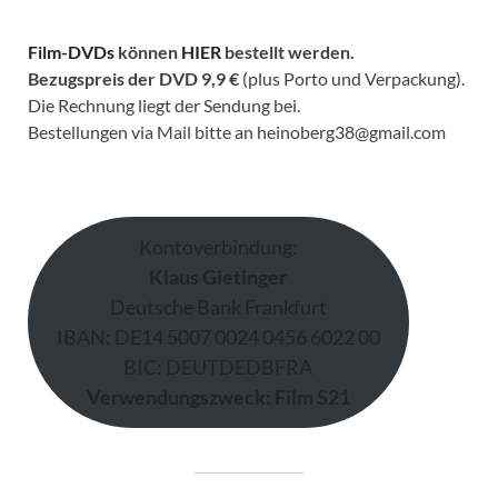
Film-DVDs
können
HIER
bestellt werden.
Bezugspreis der DVD
9,9 €
(plus Porto und Verpackung).
Die Rechnung liegt der Sendung bei.
Bestellungen via Mail bitte an heinoberg38@gmail.com
Kontoverbindung:
Klaus Gietinger
Deutsche Bank Frankfurt
IBAN: DE14 5007 0024 0456 6022 00
BIC: DEUTDEDBFRA
Verwendungszweck: Film S21