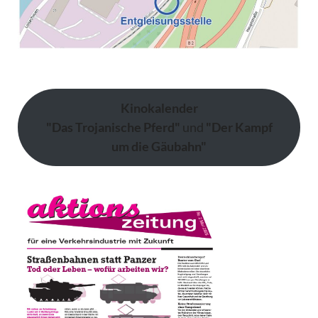
Kinokalender
"Das Trojanische Pferd"
und
"Der Kampf
um die Gäubahn"