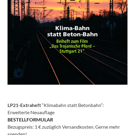
LP21-Extraheft
“Klimabahn statt Betonbahn”:
Erweiterte Neuauflage
BESTELLFORMULAR
Bezugspreis: 1 € zuzüglich Versandkosten. Gerne mehr
spenden!