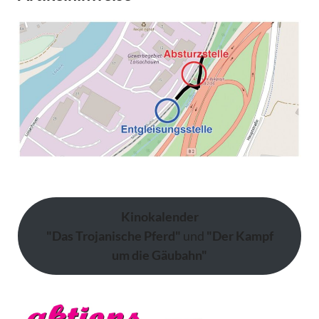
Kinokalender
"Das Trojanische Pferd"
und
"Der Kampf
um die Gäubahn"