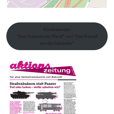
Kinokalender
"Das Trojanische Pferd"
und
"Der Kampf
um die Gäubahn"