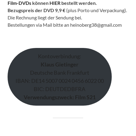
Film-DVDs
können
HIER
bestellt werden.
Bezugspreis der DVD
9,9 €
(plus Porto und Verpackung).
Die Rechnung liegt der Sendung bei.
Bestellungen via Mail bitte an heinoberg38@gmail.com
Kontoverbindung:
Klaus Gietinger
Deutsche Bank Frankfurt
IBAN: DE14 5007 0024 0456 6022 00
BIC: DEUTDEDBFRA
Verwendungszweck: Film S21