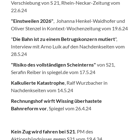
Verschiebung von S 21, Rhein-Neckar-Zeitung vom
22.6.24
"Einstweilen 2026"
, Johanna Henkel-Waidhofer und
Oliver Stenzel in Kontext-Wochenzeitung vom 19.6.24
"
Die Bahn ist zu einem Betrugskonzern mutiert
",
Interview mit Arno Luik auf den Nachdenkseiten vom
28.5.24
"Risiko des vollständigen Scheinterns"
von S21,
Serafin Reiber in spiegel.de vom 17.5.24
Kalkulierte Katastrophe
, Ralf Wurzbacher in
Nachdenkseiten vom 14.5.24
Rechnungshof wirft Wissing überhastete
Bahnreform vor
, Spiegel vom 26.4.24
Kein Zug wird fahren bei S21
. PM des
Aktionsbündnisses gegen S21 vom 19.4.24