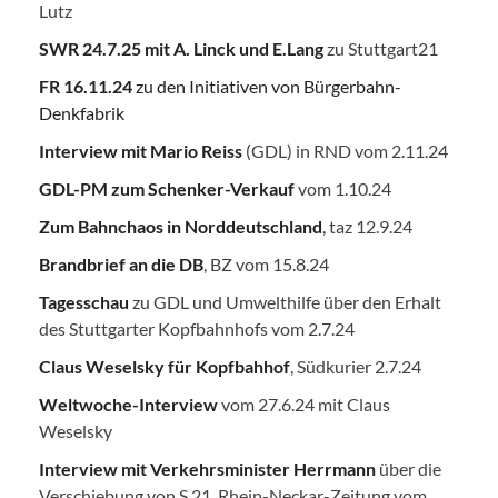
Lutz
SWR 24.7.25
mit A. Linck und E.Lang
zu Stuttgart21
FR 16.11.24
zu den Initiativen von Bürgerbahn-
Denkfabrik
Interview mit Mario Reiss
(GDL) in RND vom 2.11.24
GDL-PM zum Schenker-Verkauf
vom 1.10.24
Zum Bahnchaos in Norddeutschland
, taz 12.9.24
Brandbrief an die DB
, BZ vom 15.8.24
Tagesschau
zu GDL und Umwelthilfe über den Erhalt
des Stuttgarter Kopfbahnhofs vom 2.7.24
Claus Weselsky für Kopfbahhof
, Südkurier 2.7.24
Weltwoche-Interview
vom 27.6.24 mit Claus
Weselsky
Interview mit Verkehrsminister Herrmann
über die
Verschiebung von S 21, Rhein-Neckar-Zeitung vom