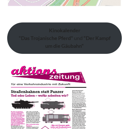
Kinokalender
"Das Trojanische Pferd"
und
"Der Kampf
um die Gäubahn"