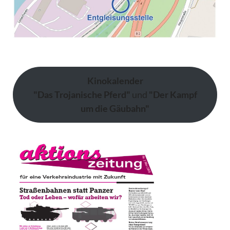
Kinokalender
"Das Trojanische Pferd"
und
"Der Kampf
um die Gäubahn"