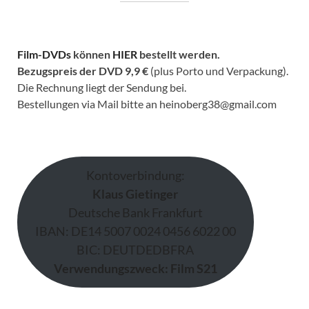
Film-DVDs
können
HIER
bestellt werden.
Bezugspreis der DVD
9,9 €
(plus Porto und Verpackung).
Die Rechnung liegt der Sendung bei.
Bestellungen via Mail bitte an heinoberg38@gmail.com
Kontoverbindung:
Klaus Gietinger
Deutsche Bank Frankfurt
IBAN: DE14 5007 0024 0456 6022 00
BIC: DEUTDEDBFRA
Verwendungszweck: Film S21