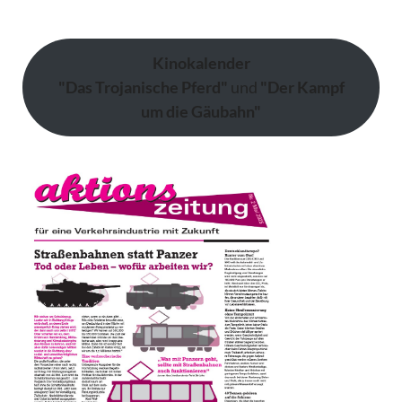
Kinokalender
"Das Trojanische Pferd"
und
"Der Kampf
um die Gäubahn"