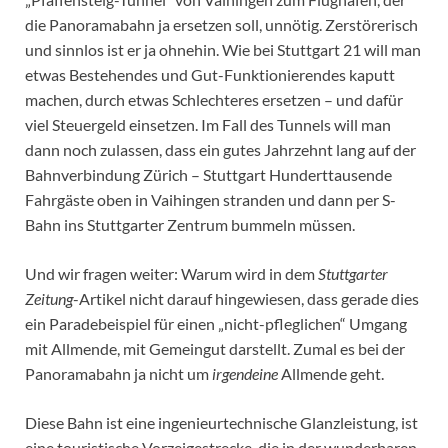
die Panoramabahn ja ersetzen soll, unnötig. Zerstörerisch
und sinnlos ist er ja ohnehin. Wie bei Stuttgart 21 will man
etwas Bestehendes und Gut-Funktionierendes kaputt
machen, durch etwas Schlechteres ersetzen – und dafür
viel Steuergeld einsetzen. Im Fall des Tunnels will man
dann noch zulassen, dass ein gutes Jahrzehnt lang auf der
Bahnverbindung Zürich – Stuttgart Hunderttausende
Fahrgäste oben in Vaihingen stranden und dann per S-
Bahn ins Stuttgarter Zentrum bummeln müssen.
Und wir fragen weiter: Warum wird in dem
Stuttgarter
Zeitung
-Artikel nicht darauf hingewiesen, dass gerade dies
ein Paradebeispiel für einen „nicht-pfleglichen“ Umgang
mit Allmende, mit Gemeingut darstellt. Zumal es bei der
Panoramabahn ja nicht um
irgendeine
Allmende geht.
Diese Bahn ist eine ingenieurtechnische Glanzleistung, ist
eine touristische Vorzeigestrecke, die in der wunderbaren