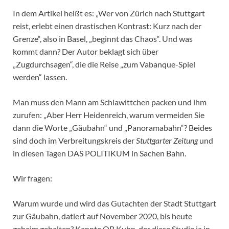
In dem Artikel heißt es: „Wer von Zürich nach Stuttgart
reist, erlebt einen drastischen Kontrast: Kurz nach der
Grenze“, also in Basel, „beginnt das Chaos“. Und was
kommt dann? Der Autor beklagt sich über
„Zugdurchsagen“, die die Reise „zum Vabanque-Spiel
werden“ lassen.
Man muss den Mann am Schlawittchen packen und ihm
zurufen: „Aber Herr Heidenreich, warum vermeiden Sie
dann die Worte „Gäubahn“ und „Panoramabahn“? Beides
sind doch im Verbreitungskreis der
Stuttgarter Zeitung
und
in diesen Tagen DAS POLITIKUM in Sachen Bahn.
Wir fragen:
Warum wurde und wird das Gutachten der Stadt Stuttgart
zur Gäubahn, datiert auf November 2020, bis heute
geheim gehalten? Kannte OB Kuhn, der diese Studie ja in