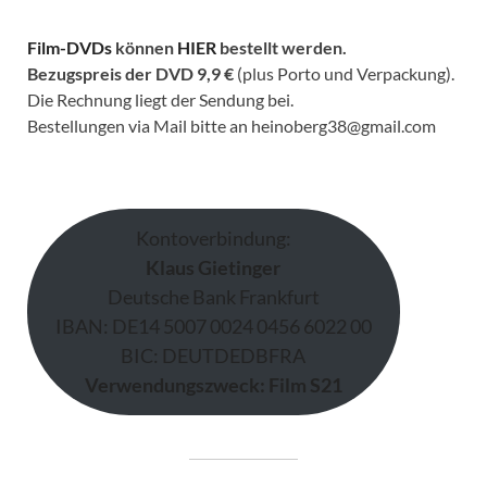
Film-DVDs
können
HIER
bestellt werden.
Bezugspreis der DVD
9,9 €
(plus Porto und Verpackung).
Die Rechnung liegt der Sendung bei.
Bestellungen via Mail bitte an heinoberg38@gmail.com
Kontoverbindung:
Klaus Gietinger
Deutsche Bank Frankfurt
IBAN: DE14 5007 0024 0456 6022 00
BIC: DEUTDEDBFRA
Verwendungszweck: Film S21