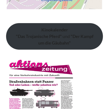
Kinokalender
"Das Trojanische Pferd"
und
"Der Kampf
um die Gäubahn"