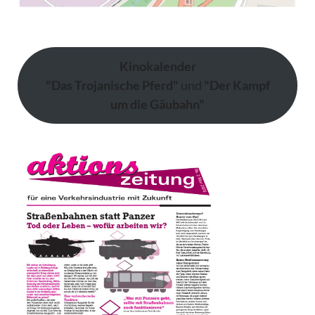
Kinokalender
"Das Trojanische Pferd"
und
"Der Kampf
um die Gäubahn"