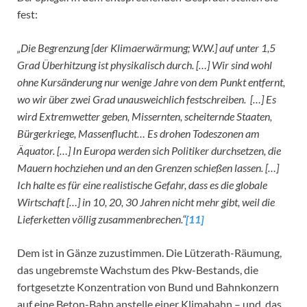
fest:
„Die Begrenzung [der Klimaerwärmung; W.W.] auf unter 1,5
Grad Überhitzung ist physikalisch durch. […] Wir sind wohl
ohne Kursänderung nur wenige Jahre von dem Punkt entfernt,
wo wir über zwei Grad unausweichlich festschreiben. […] Es
wird Extremwetter geben, Missernten, scheiternde Staaten,
Bürgerkriege, Massenflucht… Es drohen Todeszonen am
Äquator. […] In Europa werden sich Politiker durchsetzen, die
Mauern hochziehen und an den Grenzen schießen lassen. […]
Ich halte es für eine realistische Gefahr, dass es die globale
Wirtschaft […] in 10, 20, 30 Jahren nicht mehr gibt, weil die
Lieferketten völlig zusammenbrechen.“
[11]
Dem ist in Gänze zuzustimmen. Die Lützerath-Räumung,
das ungebremste Wachstum des Pkw-Bestands, die
fortgesetzte Konzentration von Bund und Bahnkonzern
auf eine Beton-Bahn anstelle einer Klimabahn – und, das