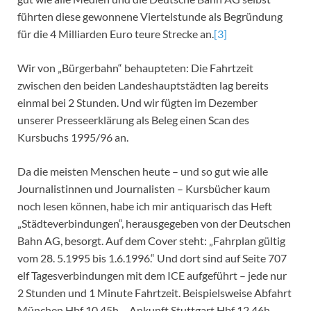
führten diese gewonnene Viertelstunde als Begründung
für die 4 Milliarden Euro teure Strecke an.
[3]
Wir von „Bürgerbahn“ behaupteten: Die Fahrtzeit
zwischen den beiden Landeshauptstädten lag bereits
einmal bei 2 Stunden. Und wir fügten im Dezember
unserer Presseerklärung als Beleg einen Scan des
Kursbuchs 1995/96 an.
Da die meisten Menschen heute – und so gut wie alle
Journalistinnen und Journalisten – Kursbücher kaum
noch lesen können, habe ich mir antiquarisch das Heft
„Städteverbindungen“, herausgegeben von der Deutschen
Bahn AG, besorgt. Auf dem Cover steht: „Fahrplan gültig
vom 28. 5.1995 bis 1.6.1996.“ Und dort sind auf Seite 707
elf Tagesverbindungen mit dem ICE aufgeführt – jede nur
2 Stunden und 1 Minute Fahrtzeit. Beispielsweise Abfahrt
München Hbf 10.45h – Ankunft Stuttgart Hbf 12.46h.