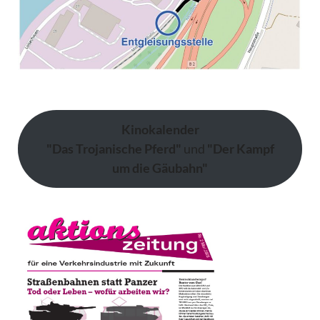
Kinokalender
"Das Trojanische Pferd"
und
"Der Kampf
um die Gäubahn"