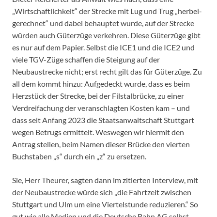
„Wirtschaftlichkeit“ der Strecke mit Lug und Trug „herbei-
gerechnet“ und dabei behauptet wurde, auf der Strecke
würden auch Güterzüge verkehren. Diese Güterzüge gibt
es nur auf dem Papier. Selbst die ICE1 und die ICE2 und
viele TGV-Züge schaffen die Steigung auf der
Neubaustrecke nicht; erst recht gilt das für Güterzüge. Zu
all dem kommt hinzu: Aufgedeckt wurde, dass es beim
Herzstück der Strecke, bei der Filstalbrücke, zu einer
Verdreifachung der veranschlagten Kosten kam – und
dass seit Anfang 2023 die Staatsanwaltschaft Stuttgart
wegen Betrugs ermittelt. Weswegen wir hiermit den
Antrag stellen, beim Namen dieser Brücke den vierten
Buchstaben „s“ durch ein „z“ zu ersetzen.
Sie, Herr Theurer, sagten dann im zitierten Interview, mit
der Neubaustrecke würde sich „die Fahrtzeit zwischen
Stuttgart und Ulm um eine Viertelstunde reduzieren.“ So
gut wie alle Medien und die Deutsche Bahn AG selbst