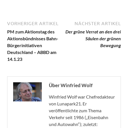
VORHERIGER ARTIKEL
NÄCHSTER ARTIKEL
PM zum Aktionstag des
Der grüne Verrat an den drei
Aktionsbündnisses Bahn-
Säulen der grünen
Bürgerinitiativen
Bewegung
Deutschland – ABBD am
14.1.23
Über Winfried Wolf
Winfried Wolf war Chefredakteur
von Lunapark21. Er
veröffentlichte zum Thema
Verkehr seit 1986 („Eisenbahn
und Autowahn“); zuletzt: