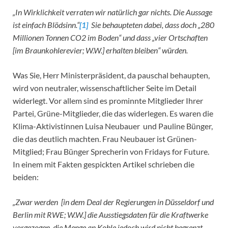
„In Wirklichkeit verraten wir natürlich gar nichts. Die Aussage
ist einfach Blödsinn.“
[1]
Sie behaupteten dabei, dass doch „280
Millionen Tonnen CO2 im Boden“ und dass „vier Ortschaften
[im Braunkohlerevier; W.W.] erhalten bleiben“ würden.
Was Sie, Herr Ministerpräsident, da pauschal behaupten,
wird von neutraler, wissenschaftlicher Seite im Detail
widerlegt. Vor allem sind es prominnte Mitglieder Ihrer
Partei, Grüne-Mitglieder, die das widerlegen. Es waren die
Klima-Aktivistinnen Luisa Neubauer und Pauline Bünger,
die das deutlich machten. Frau Neubauer ist Grünen-
Mitglied; Frau Bünger Sprecherin von Fridays for Future.
In einem mit Fakten gespickten Artikel schrieben die
beiden:
„Zwar werden [in dem Deal der Regierungen in Düsseldorf und
Berlin mit RWE; W.W.] die Ausstiegsdaten für die Kraftwerke
vorgezogen, die Menge an Kohle jedoch wird nicht begrenzt.