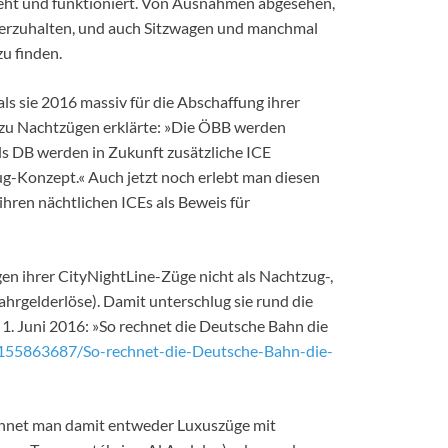
sieht und funktioniert. Von Ausnahmen abgesehen,
derzuhalten, und auch Sitzwagen und manchmal
u finden.
als sie 2016 massiv für die Abschaffung ihrer
 zu Nachtzügen erklärte: »Die ÖBB werden
ls DB werden in Zukunft zusätzliche ICE
g-Konzept.« Auch jetzt noch erlebt man diesen
ihren nächtlichen ICEs als Beweis für
en ihrer CityNightLine-Züge nicht als Nachtzug-,
hrgelderlöse). Damit unterschlug sie rund die
1. Juni 2016: »So rechnet die Deutsche Bahn die
le155863687/So-rechnet-die-Deutsche-Bahn-die-
ichnet man damit entweder Luxuszüge mit