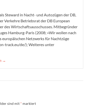
 als Steward in Nacht- und Autozügen der DB,
eser Verkehre Betriebsrat der DB European
her des Wirtschaftsausschusses. Mitbegründer
tzuges Hamburg-Paris (2008; »Wir wollen nach
des europäischen Netzwerks für Nachtzüge
on-track.eu/de/); Weiteres unter
in →
lder sind mit
*
markiert