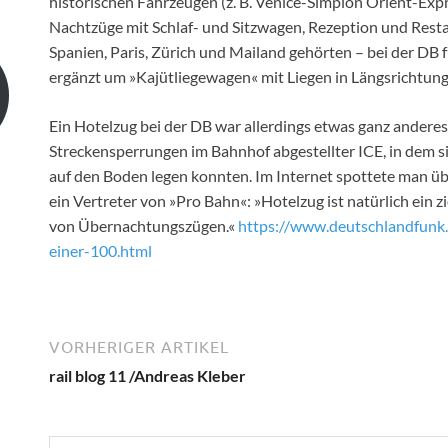
historischen Fahrzeugen (z. B. Venice-Simplon Orient-Exp
Nachtzüge mit Schlaf- und Sitzwagen, Rezeption und Res
Spanien, Paris, Zürich und Mailand gehörten – bei der DB
ergänzt um »Kajütliegewagen« mit Liegen in Längsrichtung
Ein Hotelzug bei der DB war allerdings etwas ganz anderes
Streckensperrungen im Bahnhof abgestellter ICE, in dem s
auf den Boden legen konnten. Im Internet spottete man ü
ein Vertreter von »Pro Bahn«: »Hotelzug ist natürlich ein z
von Übernachtungszügen.«
https://www.deutschlandfunk
einer-100.html
VORHERIGER ARTIKEL
rail blog 11 /Andreas Kleber