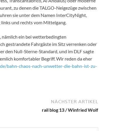
ress, Transcantábrico, Al Andalus) oder moderne
taurant, zu denen die TALGO-Neigezüge zwischen
 fuhren sie unter dem Namen InterCityNight,
 links und rechts vom Mittelgang.
, nämlich ein bei wetterbedingten
ich gestrandete Fahrgäste im Sitz verrenken oder
ber den Null-Sterne-Standard, und im DLF sagte
iemlich komfortabler Begriff. Wir reden da eher
.de/bahn-chaos-nach-unwetter-die-bahn-ist-zu-
NÄCHSTER ARTIKEL
rail blog 13 / Winfried Wolf