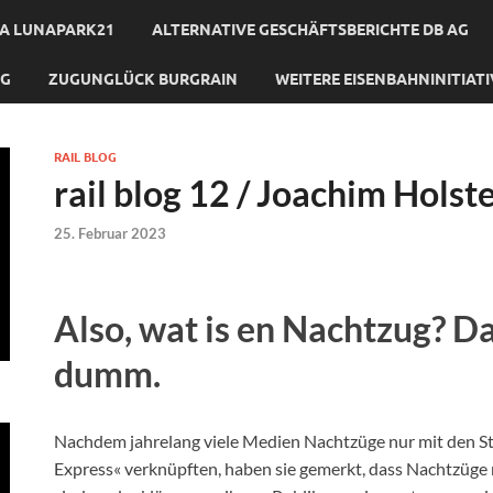
A LUNAPARK21
ALTERNATIVE GESCHÄFTSBERICHTE DB AG
NG
ZUGUNGLÜCK BURGRAIN
WEITERE EISENBAHNINITIAT
RAIL BLOG
rail blog 12 / Joachim Holst
25. Februar 2023
Also, wat is en Nachtzug? Da
dumm.
Nachdem jahrelang viele Medien Nachtzüge nur mit den S
Express« verknüpften, haben sie gemerkt, dass Nachtzüge 