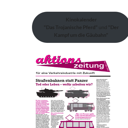
Kinokalender
"Das Trojanische Pferd"
und
"Der
Kampf um die Gäubahn"