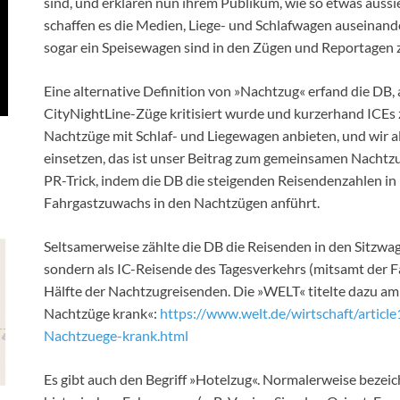
sind, und erklären nun ihrem Publikum, wie so etwas aus
schaffen es die Medien, Liege- und Schlafwagen auseinan
sogar ein Speisewagen sind in den Zügen und Reportagen z
Eine alternative Definition von »Nachtzug« erfand die DB, 
CityNightLine-Züge kritisiert wurde und kurzerhand ICEs
Nachtzüge mit Schlaf- und Liegewagen anbieten, und wir a
einsetzen, das ist unser Beitrag zum gemeinsamen Nachtzu
PR-Trick, indem die DB die steigenden Reisendenzahlen in 
Fahrgastzuwachs in den Nachtzügen anführt.
Seltsamerweise zählte die DB die Reisenden in den Sitzwag
sondern als IC-Reisende des Tagesverkehrs (mitsamt der Fa
Hälfte der Nachtzugreisenden. Die »WELT« titelte dazu am 
Nachtzüge krank«:
https://www.welt.de/wirtschaft/artic
Nachtzuege-krank.html
Es gibt auch den Begriff »Hotelzug«. Normalerweise beze