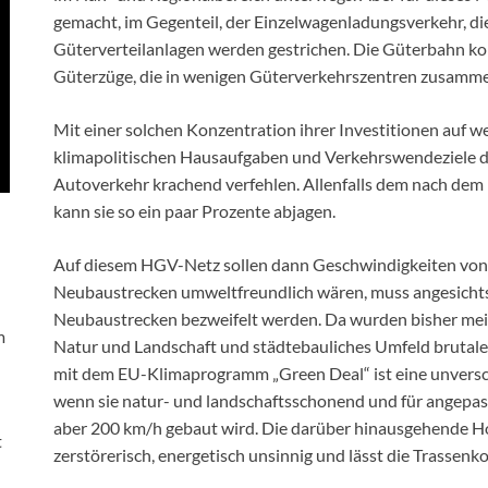
gemacht, im Gegenteil, der Einzelwagenladungsverkehr, di
Güterverteilanlagen werden gestrichen. Die Güterbahn kon
Güterzüge, die in wenigen Güterverkehrszentren zusamme
Mit einer solchen Konzentration ihrer Investitionen auf w
klimapolitischen Hausaufgaben und Verkehrswendeziele d
Autoverkehr krachend verfehlen. Allenfalls dem nach de
kann sie so ein paar Prozente abjagen.
Auf diesem HGV-Netz sollen dann Geschwindigkeiten von
Neubaustrecken umweltfreundlich wären, muss angesicht
Neubaustrecken bezweifelt werden. Da wurden bisher meis
m
Natur und Landschaft und städtebauliches Umfeld brutale
mit dem EU-Klimaprogramm „Green Deal“ ist eine unversch
wenn sie natur- und landschaftsschonend und für angepa
aber 200 km/h gebaut wird. Die darüber hinausgehende H
t
zerstörerisch, energetisch unsinnig und lässt die Trassenk