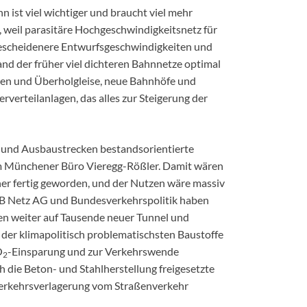
 ist viel wichtiger und braucht viel mehr
, weil parasitäre Hochgeschwindigkeitsnetz für
 bescheidenere Entwurfsgeschwindigkeiten und
nd der früher viel dichteren Bahnnetze optimal
llen und Überholgleise, neue Bahnhöfe und
verteilanlagen, das alles zur Steigerung der
- und Ausbaustrecken bestandsorientierte
om Münchener Büro Vieregg-Rößler. Damit wären
üher fertig geworden, und der Nutzen wäre massiv
 DB Netz AG und Bundesverkehrspolitik haben
zen weiter auf Tausende neuer Tunnel und
 der klimapolitisch problematischsten Baustoffe
O
-Einsparung und zur Verkehrswende
2
ch die Beton- und Stahlherstellung freigesetzte
 Verkehrsverlagerung vom Straßenverkehr