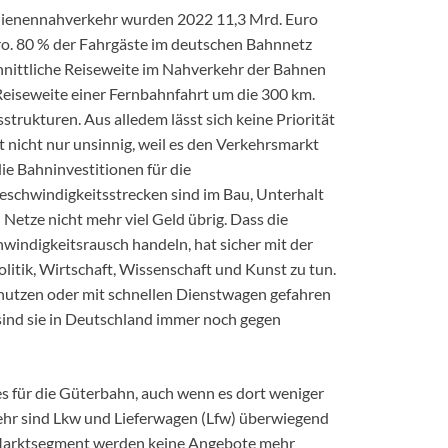
chienennahverkehr wurden 2022 11,3 Mrd. Euro
ro. 80 % der Fahrgäste im deutschen Bahnnetz
hnittliche Reiseweite im Nahverkehr der Bahnen
e Reiseweite einer Fernbahnfahrt um die 300 km.
trukturen. Aus alledem lässt sich keine Priorität
 nicht nur unsinnig, weil es den Verkehrsmarkt
 die Bahninvestitionen für die
chwindigkeitsstrecken sind im Bau, Unterhalt
 Netze nicht mehr viel Geld übrig. Dass die
indigkeitsrausch handeln, hat sicher mit der
litik, Wirtschaft, Wissenschaft und Kunst zu tun.
 nutzen oder mit schnellen Dienstwagen gefahren
sind sie in Deutschland immer noch gegen
s für die Güterbahn, auch wenn es dort weniger
hr sind Lkw und Lieferwagen (Lfw) überwiegend
 Marktsegment werden keine Angebote mehr