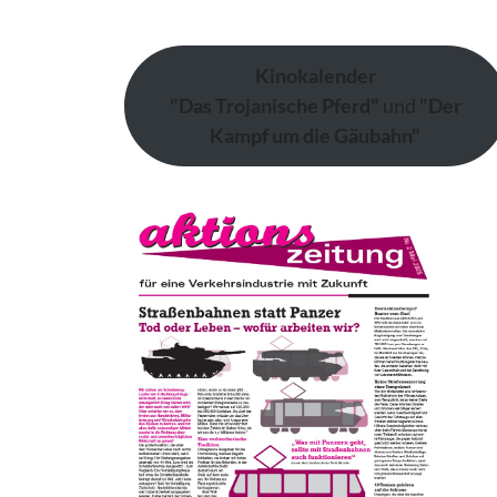
Kinokalender
"Das Trojanische Pferd"
und
"Der
Kampf um die Gäubahn"