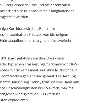
e Gütergleisanschlüsse und die dezentralen
zentriert sich nur noch auf die langlaufenden
ngestellt werden.
enige Korridore wird die Bahn ihre
es massenhaften Ersatzes von bisherigem
m Fahrtenaufkommen marginalen Luftverkehr
 300 km/h gefahren werden. Dass diese
s der typischen Trassierungsmerkmale von HGV-
tens mit dickem Lineal und ohne Rücksicht auf
 Bolzstrecken geplant und gebaut. Die Tarnung
ämte Täuschung. Denn „grün“ ist eine Bahn nur,
sste Geschwindigkeiten bis 160 km/h, maximal
ochgeschwindigkeit von 300 km/h ist
osten explodieren.