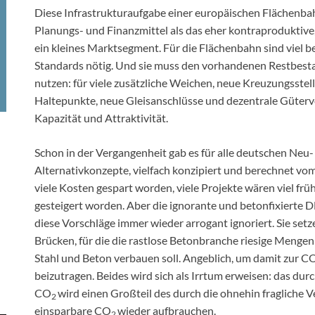
Diese Infrastrukturaufgabe einer europäischen Flächenbahn
Planungs- und Finanzmittel als das eher kontraproduktive
ein kleines Marktsegment. Für die Flächenbahn sind viel
Standards nötig. Und sie muss den vorhandenen Restbesta
nutzen: für viele zusätzliche Weichen, neue Kreuzungsste
Haltepunkte, neue Gleisanschlüsse und dezentrale Güterver
Kapazität und Attraktivität.
Schon in der Vergangenheit gab es für alle deutschen Neu
Alternativkonzepte, vielfach konzipiert und berechnet v
viele Kosten gespart worden, viele Projekte wären viel fr
gesteigert worden. Aber die ignorante und betonfixierte
diese Vorschläge immer wieder arrogant ignoriert. Sie set
Brücken, für die die rastlose Betonbranche riesige Mengen
Stahl und Beton verbauen soll. Angeblich, um damit zur C
beizutragen. Beides wird sich als Irrtum erweisen: das dur
CO
wird einen Großteil des durch die ohnehin fragliche
2
einsparbare CO
wieder aufbrauchen.
2