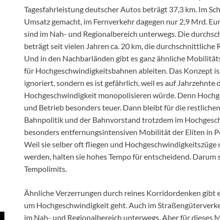
Tagesfahrleistung deutscher Autos beträgt 37,3 km. Im S
Umsatz gemacht, im Fernverkehr dagegen nur 2,9 Mrd. Eu
sind im Nah- und Regionalbereich unterwegs. Die durchsc
beträgt seit vielen Jahren ca. 20 km, die durchschnittlich
Und in den Nachbarländen gibt es ganz ähnliche Mobilitätss
für Hochgeschwindigkeitsbahnen ableiten. Das Konzept ist
ignoriert, sondern es ist gefährlich, weil es auf Jahrzehnte
Hochgeschwindigkeit monopolisieren würde. Denn Hochges
und Betrieb besonders teuer. Dann bleibt für die restlichen
Bahnpolitik und der Bahnvorstand trotzdem im Hochgeschw
besonders entfernungsintensiven Mobilität der Eliten in Po
Weil sie selber oft fliegen und Hochgeschwindigkeitszüge
werden, halten sie hohes Tempo für entscheidend. Darum 
Tempolimits.
Ähnliche Verzerrungen durch reines Korridordenken gibt e
um Hochgeschwindigkeit geht. Auch im Straßengüterverke
im Nah- und Regionalbereich unterwegs. Aber für dieses