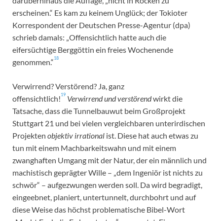
darüberhinaus die Auflage, „nicht in Röcken zu
erscheinen.“ Es kam zu keinem Unglück; der Tokioter
Korrespondent der Deutschen Presse-Agentur (dpa)
schrieb damals: „Offensichtlich hatte auch die
eifersüchtige Berggöttin ein freies Wochenende
18
genommen.“
Verwirrend? Verstörend? Ja, ganz
19
offensichtlich!
Verwirrend und verstörend
wirkt die
Tatsache, dass die Tunnelbauwut beim Großprojekt
Stuttgart 21 und bei vielen vergleichbaren unterirdischen
Projekten
objektiv irrational
ist. Diese hat auch etwas zu
tun mit einem Machbarkeitswahn und mit einem
zwanghaften Umgang mit der Natur, der ein männlich und
machistisch geprägter Wille – „dem Ingeniör ist nichts zu
schwör“ – aufgezwungen werden soll. Da wird begradigt,
eingeebnet, planiert, untertunnelt, durchbohrt und auf
diese Weise das höchst problematische Bibel-Wort