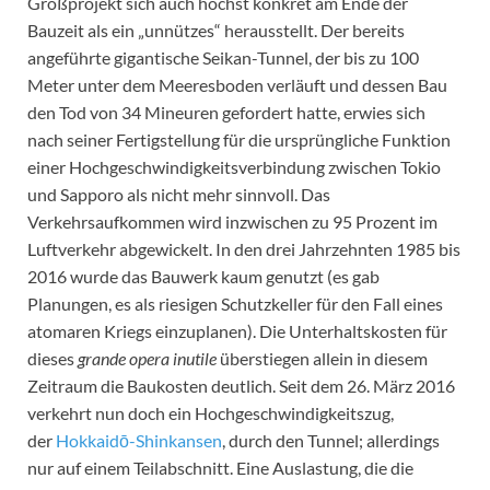
Großprojekt sich auch höchst konkret am Ende der
Bauzeit als ein „unnützes“ herausstellt. Der bereits
angeführte gigantische Seikan-Tunnel, der bis zu 100
Meter unter dem Meeresboden verläuft und dessen Bau
den Tod von 34 Mineuren gefordert hatte, erwies sich
nach seiner Fertigstellung für die ursprüngliche Funktion
einer Hochgeschwindigkeitsverbindung zwischen Tokio
und Sapporo als nicht mehr sinnvoll. Das
Verkehrsaufkommen wird inzwischen zu 95 Prozent im
Luftverkehr abgewickelt. In den drei Jahrzehnten 1985 bis
2016 wurde das Bauwerk kaum genutzt (es gab
Planungen, es als riesigen Schutzkeller für den Fall eines
atomaren Kriegs einzuplanen). Die Unterhaltskosten für
dieses
grande opera inutile
überstiegen allein in diesem
Zeitraum die Baukosten deutlich. Seit dem 26. März 2016
verkehrt nun doch ein Hochgeschwindigkeitszug,
der
Hokkaidō-Shinkansen
, durch den Tunnel; allerdings
nur auf einem Teilabschnitt. Eine Auslastung, die die