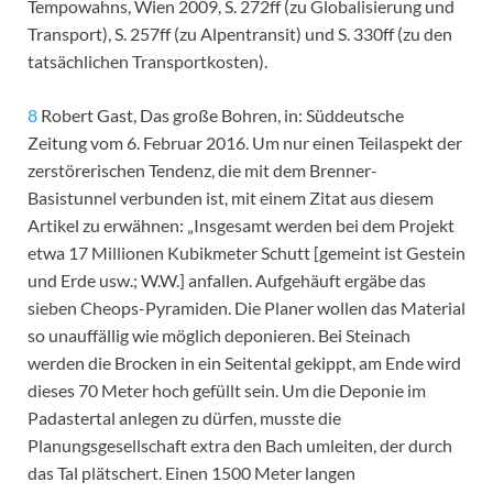
Tempowahns, Wien 2009, S. 272ff (zu Globalisierung und
Transport), S. 257ff (zu Alpentransit) und S. 330ff (zu den
tatsächlichen Transportkosten).
8
Robert Gast, Das große Bohren, in: Süddeutsche
Zeitung vom 6. Februar 2016. Um nur einen Teilaspekt der
zerstörerischen Tendenz, die mit dem Brenner-
Basistunnel verbunden ist, mit einem Zitat aus diesem
Artikel zu erwähnen: „Insgesamt werden bei dem Projekt
etwa 17 Millionen Kubikmeter Schutt [gemeint ist Gestein
und Erde usw.; W.W.] anfallen. Aufgehäuft ergäbe das
sieben Cheops-Pyramiden. Die Planer wollen das Material
so unauffällig wie möglich deponieren. Bei Steinach
werden die Brocken in ein Seitental gekippt, am Ende wird
dieses 70 Meter hoch gefüllt sein. Um die Deponie im
Padastertal anlegen zu dürfen, musste die
Planungsgesellschaft extra den Bach umleiten, der durch
das Tal plätschert. Einen 1500 Meter langen