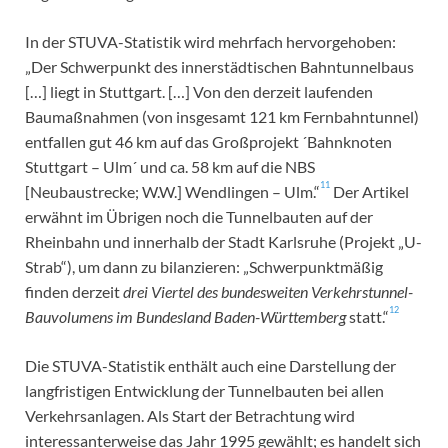
In der STUVA-Statistik wird mehrfach hervorgehoben:
„Der Schwerpunkt des innerstädtischen Bahntunnelbaus
[…] liegt in Stuttgart. […] Von den derzeit laufenden
Baumaßnahmen (von insgesamt 121 km Fernbahntunnel)
entfallen gut 46 km auf das Großprojekt ´Bahnknoten
Stuttgart – Ulm´ und ca. 58 km auf die NBS
11
[Neubaustrecke; W.W.] Wendlingen – Ulm.“
Der Artikel
erwähnt im Übrigen noch die Tunnelbauten auf der
Rheinbahn und innerhalb der Stadt Karlsruhe (Projekt „U-
Strab“), um dann zu bilanzieren: „Schwerpunktmäßig
finden derzeit
drei Viertel des bundesweiten Verkehrstunnel-
12
Bauvolumens im Bundesland Baden-Württemberg
statt.“
Die STUVA-Statistik enthält auch eine Darstellung der
langfristigen Entwicklung der Tunnelbauten bei allen
Verkehrsanlagen. Als Start der Betrachtung wird
interessanterweise das Jahr 1995 gewählt; es handelt sich