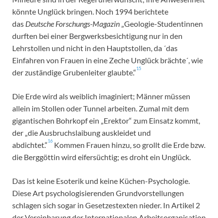
könnte Unglück bringen. Noch 1994 berichtete
das
Deutsche Forschungs-Magazin
„Geologie-Studentinnen
durften bei einer Bergwerksbesichtigung nur in den
Lehrstollen und nicht in den Hauptstollen, da ´das
Einfahren von Frauen in eine Zeche Unglück brächte´, wie
15
der zuständige Grubenleiter glaubte.“
Die Erde wird als weiblich imaginiert; Männer müssen
allein im Stollen oder Tunnel arbeiten. Zumal mit dem
gigantischen Bohrkopf ein „Erektor“ zum Einsatz kommt,
der „die Ausbruchslaibung auskleidet und
16
abdichtet.“
Kommen Frauen hinzu, so grollt die Erde bzw.
die Berggöttin wird eifersüchtig; es droht ein Unglück.
Das ist keine Esoterik und keine Küchen-Psychologie.
Diese Art psychologisierenden Grundvorstellungen
schlagen sich sogar in Gesetzestexten nieder. In Artikel 2
der Vereinbarung der Internationalen Arbeitsorganisation