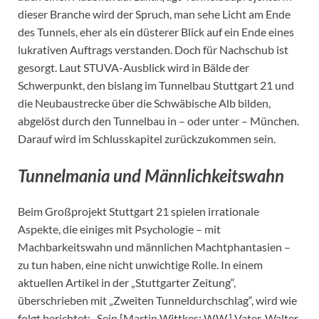
dieser Branche wird der Spruch, man sehe Licht am Ende
des Tunnels, eher als ein düsterer Blick auf ein Ende eines
lukrativen Auftrags verstanden. Doch für Nachschub ist
gesorgt. Laut STUVA-Ausblick wird in Bälde der
Schwerpunkt, den bislang im Tunnelbau Stuttgart 21 und
die Neubaustrecke über die Schwäbische Alb bilden,
abgelöst durch den Tunnelbau in – oder unter – München.
Darauf wird im Schlusskapitel zurückzukommen sein.
Tunnelmania und Männlichkeitswahn
Beim Großprojekt Stuttgart 21 spielen irrationale
Aspekte, die einiges mit Psychologie – mit
Machbarkeitswahn und männlichen Machtphantasien –
zu tun haben, eine nicht unwichtige Rolle. In einem
aktuellen Artikel in der „Stuttgarter Zeitung“,
überschrieben mit „Zweiten Tunneldurchschlag“, wird wie
folgt berichtet: „Sein [Martin Wittkes; W.W.] Vater, Walter