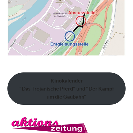
Kinokalender
"Das Trojanische Pferd"
und
"Der Kampf
um die Gäubahn"