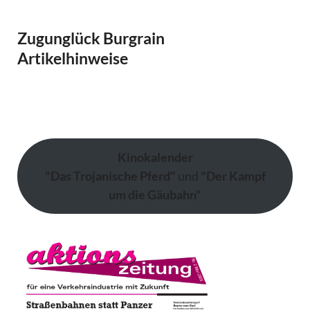
Zugunglück Burgrain
Artikelhinweise
Kinokalender
"Das Trojanische Pferd"
und
"Der Kampf
um die Gäubahn"