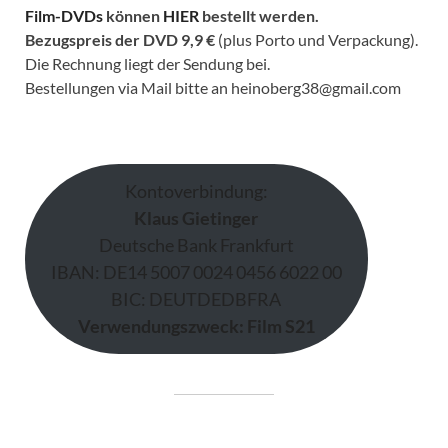
Film-DVDs
können
HIER
bestellt werden.
Bezugspreis der DVD
9,9 €
(plus Porto und Verpackung).
Die Rechnung liegt der Sendung bei.
Bestellungen via Mail bitte an heinoberg38@gmail.com
Kontoverbindung:
Klaus Gietinger
Deutsche Bank Frankfurt
IBAN: DE14 5007 0024 0456 6022 00
BIC: DEUTDEDBFRA
Verwendungszweck: Film S21